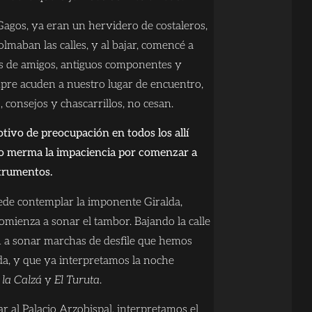
Gagos, ya eran un hervidero de costaleros,
lmaban las calles, y al bajar, comencé a
 de amigos, antiguos componentes y
mpre acuden a nuestro lugar de encuentro,
 consejos y chascarrillos, no cesan.
tivo de preocupación en todos los allí
no merma la impaciencia por comenzar a
trumentos.
uede contemplar la imponente Giralda,
mienza a sonar el tambor. Bajando la calle
 a sonar marchas de desfile que hemos
a, y que ya interpretamos la noche
la Calzá
y
El Turuta
.
gar al Palacio Arzobispal, interpretamos el