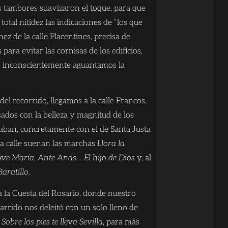
s tambores suavizaron el toque, para que
total nitidez las indicaciones de “los que
ez de la calle Placentines, precisa de
ara evitar las cornisas de los edificios,
s inconscientemente aguantamos la
el recorrido, llegamos a la calle Francos,
os con la belleza y magnitud de los
traban, concretamente con el de Santa Justa
sta calle suenan las marchas
Llora la
Ave María, Ante Anás… El hijo de Dios
y, al
Baratillo
.
 la Cuesta del Rosario, donde nuestro
rrido nos deleitó con un solo lleno de
a
Sobre los pies te lleva Sevilla
, para más