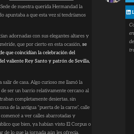
 Sede de nuestra querida Hermandad la
G
do apuntaba a que esta vez sí tendríamos
Co
C
en
ucían adornadas con sus elegantes altares y
de
eméride, que por cierto en esta ocasión,
se
tr
de que coincidían la celebración del
del valiente Rey Santo y patrón de Sevilla,
a salir de casa. Algo curioso me llamó la
r de ser un barrio relativamente cercano al
ontraban completamente desiertas, sin
ona de la antigua “puerta de la carne”, calle
 comencé a ver calles abarrotadas y
lico que bien, ya habían visto El Corpus o
 de lo que la jornada aún les ofrecía.