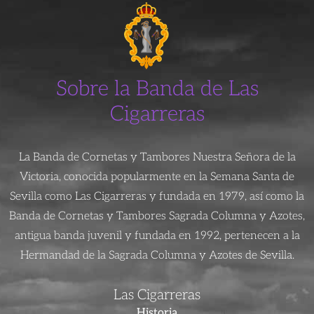
Sobre la Banda de Las
Cigarreras
La Banda de Cornetas y Tambores Nuestra Señora de la
Victoria, conocida popularmente en la Semana Santa de
Sevilla como Las Cigarreras y fundada en 1979, así como la
Banda de Cornetas y Tambores Sagrada Columna y Azotes,
antigua banda juvenil y fundada en 1992, pertenecen a la
Hermandad de la Sagrada Columna y Azotes de Sevilla.
Las Cigarreras
Historia