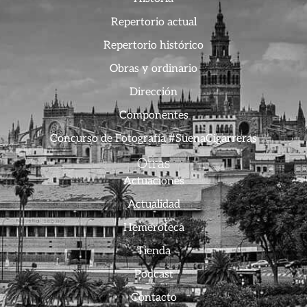
Repertorio actual
Repertorio histórico
Obras y ordinario
Dirección
Componentes
Concurso de Fotografía #SuenaCigarreras
Otras
Actuaciones
Actualidad
Hemeroteca
Tienda
Podcast
Contacto