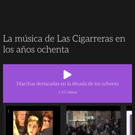
La música de Las Cigarreras en
los años ochenta
Marchas destacadas en la década de los ochenta
1
/10
videos
1
2
3