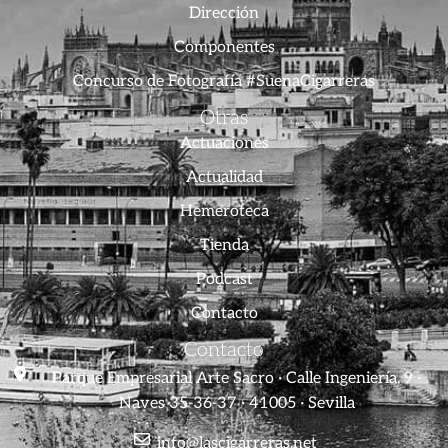
Dirección
Componentes
Concurso de Fotografía #SuenaCigarreras
Otras
Actuaciones
Actualidad
Hemeroteca
Tienda
Podcast
Contacto
Contacto
Parque Empresarial Arte Sacro · Calle Ingeniería, 9 ·
Naves 35-36-37 · 41005 · Sevilla
info@lascigarreras.net