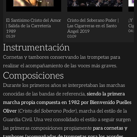
El Santísimo Cristo del Amor
Cristo del Soberano Poder |
¡Y Tú
| Salida de la Carretería
Las Cigarreras en el Santo
Ciga
1989
Ángel 2019
04:3
05:39
03:09
Instrumentación
Cornetas y tambores conservando las trompetas para
realizar el acompañamiento de las voces más graves.
Composiciones
Durante los primeros años se interpretaban las marchas
conocidas de las bandas de referencia,
siendo la primera
marcha propia compuesta en 1982 por Bienvenido Puelles
Oliver
(
Cristo del Soberano Poder
), marcha del estilo de la
Guardia Civil. Una vez consolidado el estilo a seguir surgen
las primeras composiciones propiamente
para cornetas y
tambores (acompañadas de trompetas para los acordes