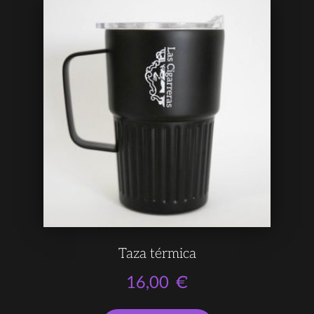
Taza térmica
16,00
€