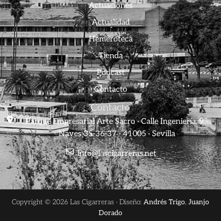
Actuaciones
Actualidad
Hemeroteca
Tienda
Podcast
Contacto
Contacto
Parque Empresarial Arte Sacro · Calle Ingeniería, 9 ·
Naves 35-36-37 · 41005 · Sevilla
info@lascigarreras.net
Copyright © 2026 Las Cigarreras · Diseño:
Andrés Trigo
,
Juanjo
Dorado