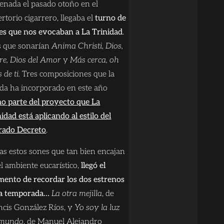
renada el pasado otoño en el
rtorio cigarrero, llegaba el
turno de
es que nos evocaban a La Trinidad
.
s que sonarían
Anima Christi, Dios,
re, Dios del Amor
y
Más cerca, oh
 de ti.
Tres composiciones que la
da ha incorporado en este año
o parte del proyecto que La
idad está aplicando al estilo del
rado Decreto
.
ras estos sones que tan bien encajan
el ambiente eucarístico,
llegó el
ento de recordar los dos estrenos
la temporada…
La otra mejilla
, de
ncis González Ríos, y
Yo soy la luz
 mundo
, de Manuel Alejandro