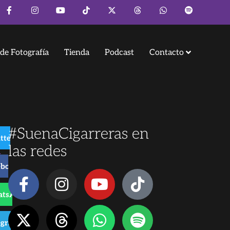
de Fotografía
Tienda
Podcast
Contacto
#SuenaCigarreras en
tter
n
las redes
ebook
tsApp
o
egram
de