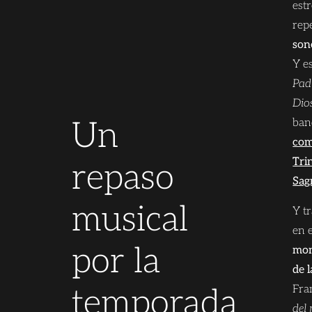
est
repe
son
Y e
Pad
Dios
Un
ban
com
Trin
repaso
Sag
musical
Y t
en 
por la
mom
de 
Fra
temporada
del