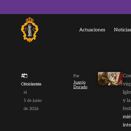
Actuaciones
Noticia
Com
Por
Juanjo
vís
Conciertos
Publicado
Dorado
Igl
el
y la
5 de junio
fes
de 2026
mié
int