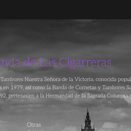
anda de Las Cigarreras
Tambores Nuestra Señora de la Victoria, conocida popu
da en 1979, así como la Banda de Cornetas y Tambores S
92, pertenecen a la Hermandad de la Sagrada Columna y
Otras