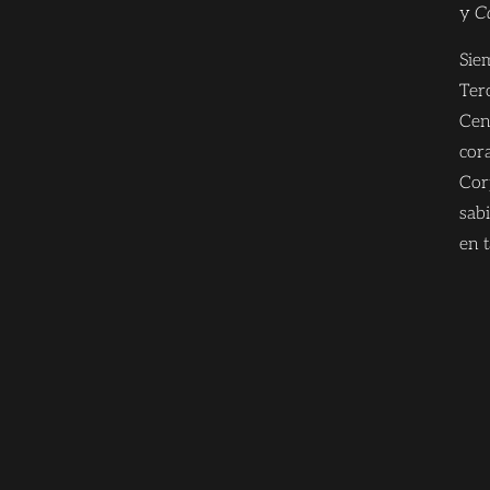
y
C
Sie
Terc
Cen
cor
Cor
sab
en 