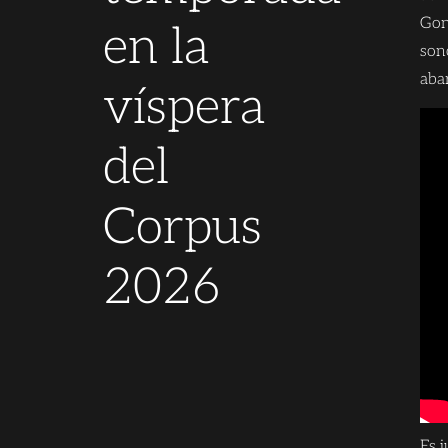
Gon
en la
son
abar
víspera
del
Corpus
2026
Es j