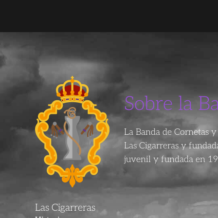
Sobre la B
La Banda de Cornetas y 
Las Cigarreras y funda
juvenil y fundada en 19
Las Cigarreras