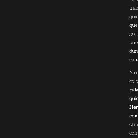
tra
qui
que
grab
uno
dur
can
Y c
colo
pal
qui
Her
com
otra
com