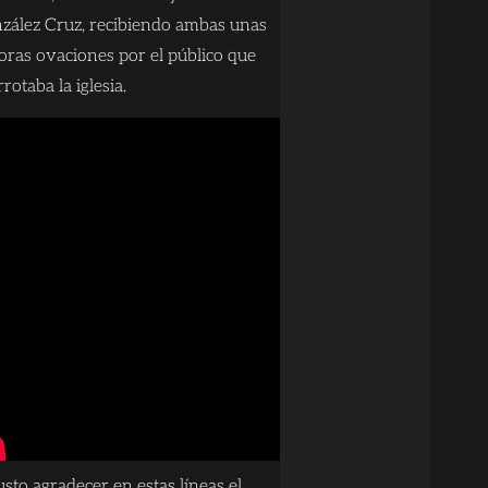
zález Cruz, recibiendo ambas unas
oras ovaciones por el público que
rotaba la iglesia.
usto agradecer en estas líneas el