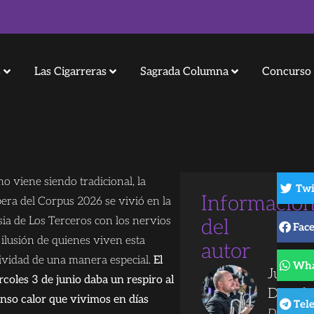
s
Las Cigarreras
Sagrada Columna
Concurso 
o viene siendo tradicional, la
Twi
Informació
pera del Corpus 2026 se vivió en la
esia de Los Terceros con los nervios
del
Fac
 ilusión de quienes viven esta
autor
tividad de una manera especial.
El
Wha
Juanjo
rcoles 3 de junio daba un respiro al
Dorad
enso calor que vivimos en días
Tel
Director 