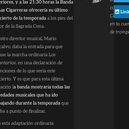
eriores, y a las 21:30 horas la Banda
comunica
Las Cigarreras ofrecería su último
Lin
Compone
cierto de la temporada
a los pies del
en la cue
or de la Sagrada Cena.
de trompe
stro director musical, Mario
calvo, daba la entrada para que
ase la marcha ordinaria
Los
untarios
, en una declaración de
nciones de lo que sería este
ierto. Y es que para esta última
ación l
a banda mostraría todas las
edades musicales que ha ido
bajando durante la temporada
que
ba a punto de finalizar.
s esta adaptación ordinaria