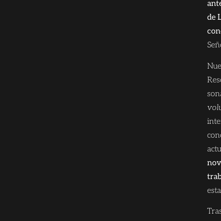
ant
de 
con
Señ
Nue
Res
son
vol
inte
conc
actu
nov
tra
esta
Tra