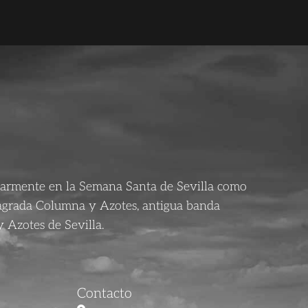
larmente en la Semana Santa de Sevilla como
agrada Columna y Azotes, antigua banda
 Azotes de Sevilla.
Contacto