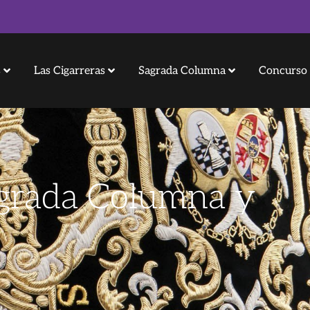
s
Las Cigarreras
Sagrada Columna
Concurso 
agrada Columna y