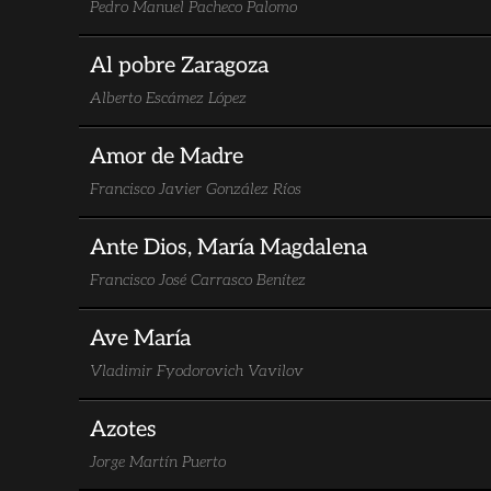
Pedro Manuel Pacheco Palomo
Al pobre Zaragoza
Alberto Escámez López
Amor de Madre
Francisco Javier González Ríos
Ante Dios, María Magdalena
Francisco José Carrasco Benítez
Ave María
Vladimir Fyodorovich Vavilov
Azotes
Jorge Martín Puerto