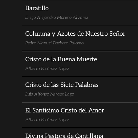
Baratillo
Diego Alejandro Moreno Álvarez
Columna y Azotes de Nuestro Señor
Pedro Manuel Pacheco Palomo
Cristo de la Buena Muerte
Alberto Escámez López
Cristo de las Siete Palabras
Luis Alfonso Miraut Lago
El Santísimo Cristo del Amor
Alberto Escámez López
Divina Pastora de Cantillana