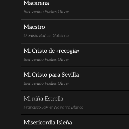
Macarena
Bienvenido Puelles Oliver
Maestro
Dionisio Buñuel Gutiérrez
Mi Cristo de «recogía»
Bienvenido Puelles Oliver
Mi Cristo para Sevilla
Bienvenido Puelles Oliver
Mi niña Estrella
Francisco Javier Navarro Blanco
Misericordia Isleña