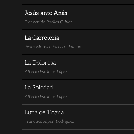
Jesús ante Anás
Bienvenido Puelles Oliver
La Carretería
Pedro Manuel Pacheco Palomo
La Dolorosa
Alberto Escámez López
La Soledad
Alberto Escámez López
Luna de Triana
Francisco Japón Rodríguez