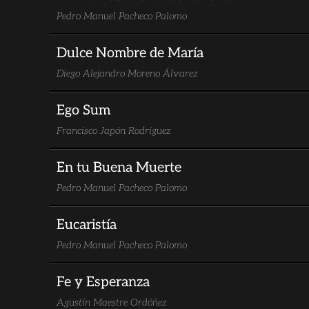
Pedro Manuel Pacheco Palomo
Dulce Nombre de María
Diego Alejandro Moreno Álvarez
Ego Sum
Francisco Japón Rodríguez
En tu Buena Muerte
Pedro Manuel Pacheco Palomo
Eucaristía
Pedro Manuel Pacheco Palomo
Fe y Esperanza
Agustín Maestre Ordóñez