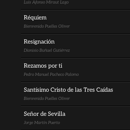
Luis Afonso Miraut Lago
Réquiem
Bienvenido Puelles Oliver
Resignación
Dionisio Buñuel Gutiérrez
Rezamos por ti
Pedro Manuel Pacheco Palomo
Santísimo Cristo de las Tres Caídas
Bienvenido Puelles Oliver
Señor de Sevilla
Jorge Martín Puerto