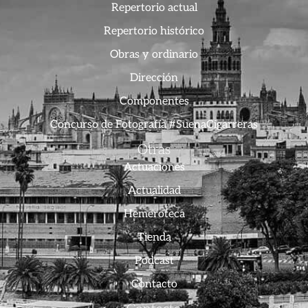
Repertorio actual
Repertorio histórico
Obras y ordinario
Dirección
Componentes
Concurso de Fotografía #SuenaCigarreras
Otras
Actuaciones
Actualidad
Hemeroteca
Tienda
Podcast
Contacto