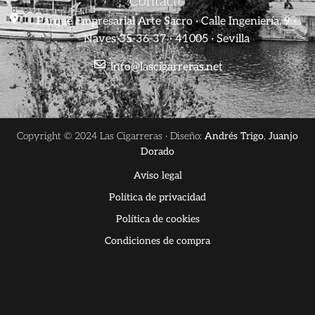
Contacto
Parque Empresarial Arte Sacro · Calle Ingeniería, 9 ·
Naves 35-36-37 · 41005 · Sevilla
info@lascigarreras.net
Copyright © 2024 Las Cigarreras · Diseño:
Andrés Trigo
,
Juanjo
Dorado
Aviso legal
Política de privacidad
Política de cookies
Condiciones de compra