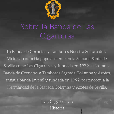
Sobre la Banda de Las
Cigarreras
La Banda de Cornetas y Tambores Nuestra Señora de la
Victoria, conocida popularmente en la Semana Santa de
Sevilla como Las Cigarreras y fundada en 1979, así como la
Banda de Cornetas y Tambores Sagrada Columna y Azotes,
antigua banda juvenil y fundada en 1992, pertenecen a la
Hermandad de la Sagrada Columna y Azotes de Sevilla.
Las Cigarreras
Historia