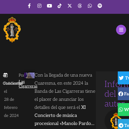
Con la llegada de una nueva
Por
T
Las
Infor
Cuaresma, en este 2024 la
Conciertos
Publicado
Cigarreras
Banda de Las Cigarreras tiene
el
del
Fa
el placer de anunciar los
28 de
autor
detalles del que será el
XI
febrero
W
Concierto de música
de 2024
procesional «Manolo Pardo…
T