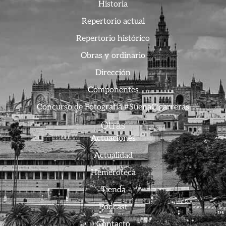
Historia
Repertorio actual
Repertorio histórico
Obras y ordinario
Dirección
Componentes
Concurso de Fotografía #SuenaCigarreras
Otras
Actuaciones
Actualidad
Hemeroteca
Tienda
Podcast
Contacto