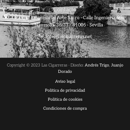
Contacto
Parque Empresarial Arte Sacro · Calle Ingeniería, 9 ·
Naves 35-36-37 · 41005 · Sevilla
info@lascigarreras.net
Copyright © 2023 Las Cigarreras · Diseño:
Andrés Trigo
,
Juanjo
Dorado
Aviso legal
Política de privacidad
Política de cookies
Condiciones de compra