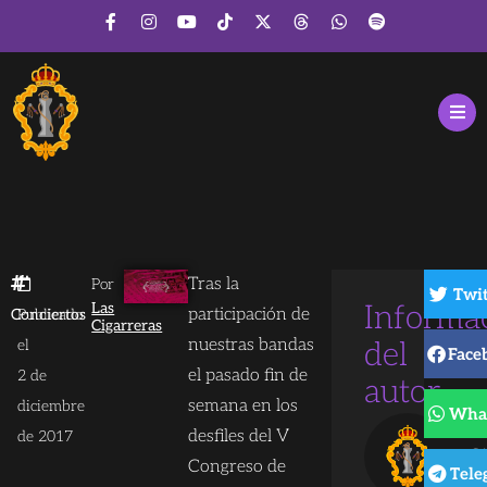
Tras la
Por
Twit
Las
Informa
participación de
Conciertos
Publicado
Cigarreras
nuestras bandas
el
del
Face
el pasado fin de
2 de
autor
semana en los
diciembre
Wha
L
desfiles del V
de 2017
Ci
Congreso de
Tele