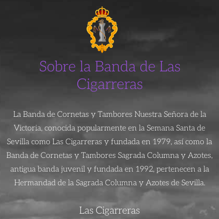
Sobre la Banda de Las
Cigarreras
La Banda de Cornetas y Tambores Nuestra Señora de la
Victoria, conocida popularmente en la Semana Santa de
Sevilla como Las Cigarreras y fundada en 1979, así como la
Banda de Cornetas y Tambores Sagrada Columna y Azotes,
antigua banda juvenil y fundada en 1992, pertenecen a la
Hermandad de la Sagrada Columna y Azotes de Sevilla.
Las Cigarreras