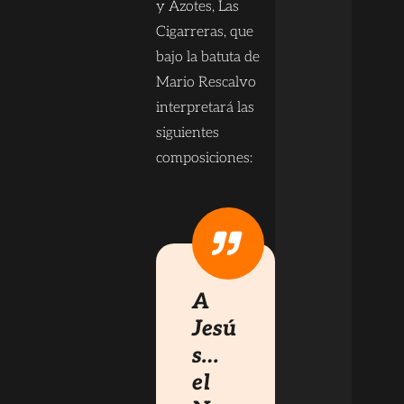
y Azotes, Las
Cigarreras, que
bajo la batuta de
Mario Rescalvo
interpretará las
siguientes
composiciones:
A
Jesú
s…
el