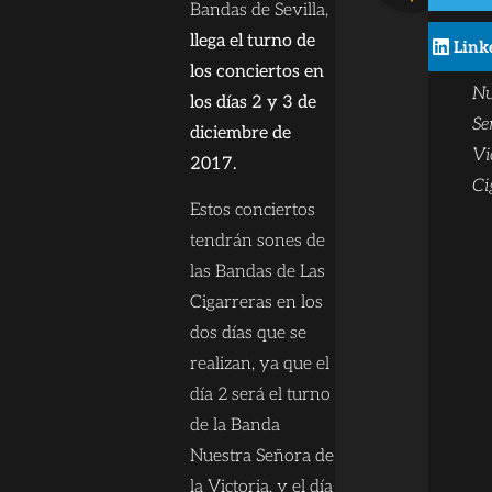
Ba
Bandas de Sevilla,
co
llega el turno de
Link
ta
los conciertos en
Nu
los días 2 y 3 de
Se
diciembre de
Vi
2017.
Ci
Estos conciertos
tendrán sones de
las Bandas de Las
Cigarreras en los
dos días que se
realizan, ya que el
día 2 será el turno
de la Banda
Nuestra Señora de
la Victoria, y el día