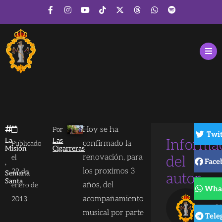
Hoy se ha
Por
Twit
La
Las
Informa
confirmado la
Publicado
Misión
Cigarreras
renovación, para
el
del
Face
,
los proximos 3
29 de
Semana
autor
Santa
años, del
enero de
Wha
L
acompañamiento
2013
Ci
musical por parte
Tele