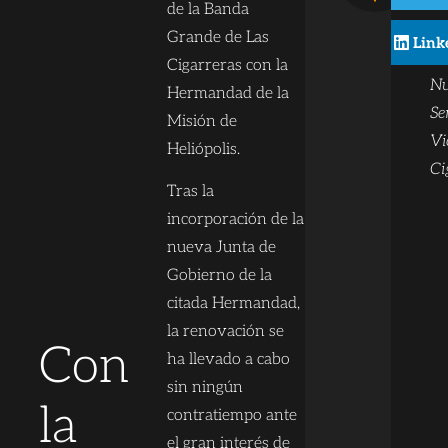
Ba
de la Banda
co
Grande de Las
Link
ta
Cigarreras con la
Nu
Hermandad de la
Se
Misión de
Vi
Heliópolis.
Ci
Tras la
incorporación de la
nueva Junta de
Gobierno de la
citada Hermandad,
la renovación se
Con
ha llevado a cabo
sin ningún
la
contratiempo ante
el gran interés de