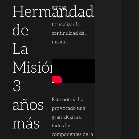
Hermandad
ambas
corporaciones por
de
formalizar la
continuidad del
mismo.
La
Misión
3
años
Esta noticia ha
provocado una
gran alegría a
más
todos los
componentes de la