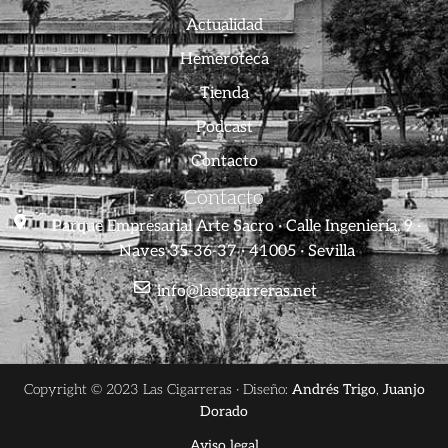
Actualidad
Hemeroteca
Tienda
Podcast
Contacto
Contacto
Parque Empresarial Arte Sacro · Calle Ingeniería, 9 ·
Naves 35-36-37 · 41005 · Sevilla
info@lascigarreras.net
Copyright © 2023 Las Cigarreras · Diseño:
Andrés Trigo
,
Juanjo
Dorado
Aviso legal