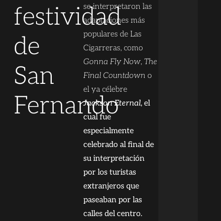
se interpretaron las
festividad
adaptaciones más
populares de Las
de
Cigarreras, como
Gonna Fly Now
,
The
San
Final Countdown
o
el ya célebre
Fernando
Jackson Eternal
, el
cual fue
especialmente
celebrado al final de
su interpretación
por los turistas
extranjeros que
paseaban por las
calles del centro.