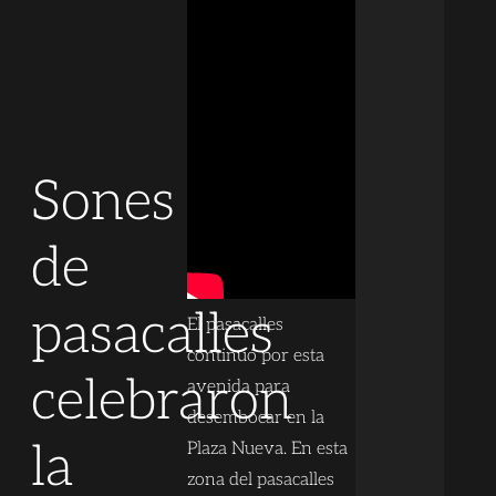
Sones
de
pasacalles
El pasacalles
continuó por esta
celebraron
avenida para
desembocar en la
la
Plaza Nueva. En esta
zona del pasacalles