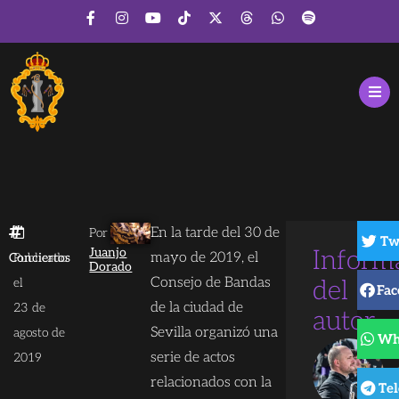
En la tarde del 30 de
Por
Tw
Juanjo
Inform
mayo de 2019, el
Conciertos
Publicado
Dorado
Consejo de Bandas
el
del
Fac
de la ciudad de
23 de
autor
Sevilla organizó una
agosto de
Wh
serie de actos
2019
relacionados con la
Te