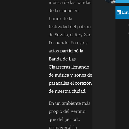
música de las bandas
de la ciudad en
Lin
honor de la
festividad del patrón
de Sevilla, el Rey San
Fernando. En estos
actos
participó la
Banda de Las
Cigarreras llenando
de música y sones de
pasacalles el corazón
de nuestra ciudad.
En un ambiente más
propio del verano
que del periodo
primaveral, la