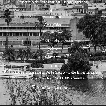
Concurso de Fotografía #SuenaCigarreras
Otras
Actuaciones
Actualidad
Hemeroteca
Tienda
Podcast
Contacto
Contacto
Parque Empresarial Arte Sacro · Calle Ingeniería, 9 ·
Naves 35-36-37 · 41005 · Sevilla
info@lascigarreras.net