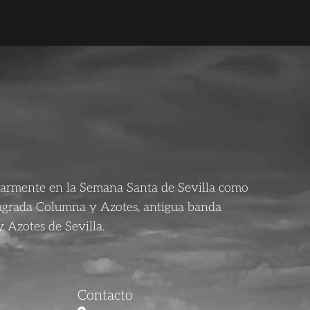
larmente en la Semana Santa de Sevilla como
agrada Columna y Azotes, antigua banda
 Azotes de Sevilla.
Contacto