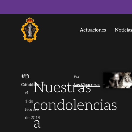
Actuaciones
Noticia
Por
Nuestras
Condolencias
Publicado
Las Cigarreras
el
condolencias
1 de
febrero
a
de 2018