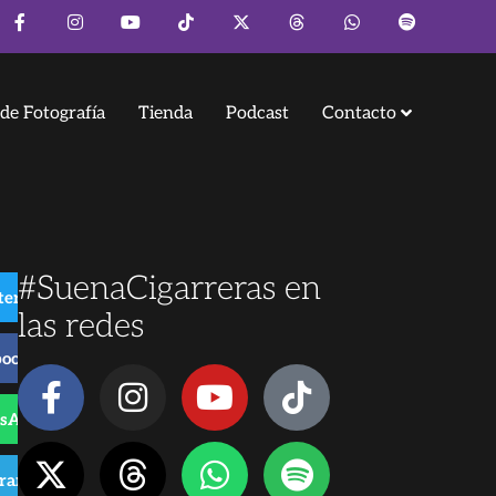
de Fotografía
Tienda
Podcast
Contacto
#SuenaCigarreras en
ter
las redes
book
sApp
gram