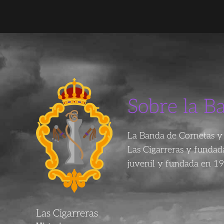
Sobre la B
La Banda de Cornetas y 
Las Cigarreras y funda
juvenil y fundada en 19
Las Cigarreras