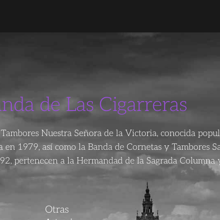
anda de Las Cigarreras
Tambores Nuestra Señora de la Victoria, conocida popu
da en 1979, así como la Banda de Cornetas y Tambores S
92, pertenecen a la Hermandad de la Sagrada Columna y
Otras