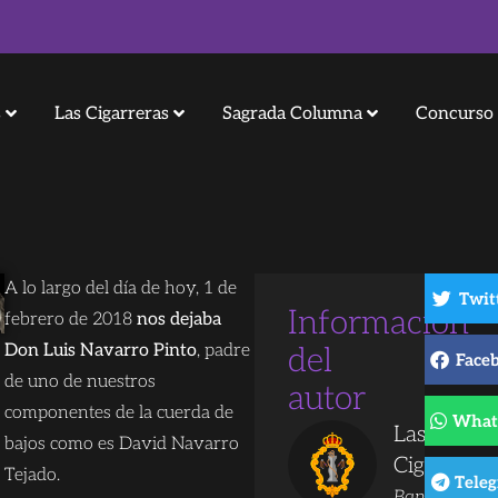
s
Las Cigarreras
Sagrada Columna
Concurso 
A lo largo del día de hoy, 1 de
Twit
Información
febrero de 2018
nos dejaba
Don Luis Navarro Pinto
, padre
del
Face
de uno de nuestros
autor
componentes de la cuerda de
What
Las
bajos como es David Navarro
Cigarreras
Tejado.
Tele
Banda de