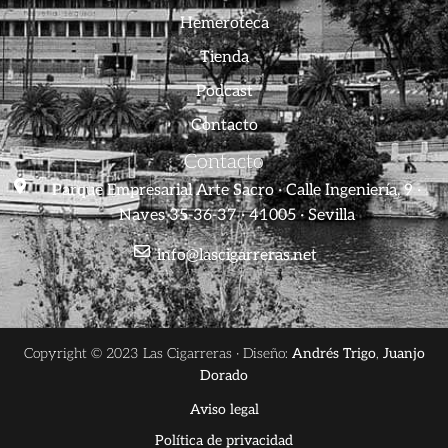
Hemeroteca
Tienda
Podcast
Contacto
Contacto
Parque Empresarial Arte Sacro · Calle Ingeniería, 9 ·
Naves 35-36-37 · 41005 · Sevilla
info@lascigarreras.net
Copyright © 2023 Las Cigarreras · Diseño:
Andrés Trigo
,
Juanjo
Dorado
Aviso legal
Política de privacidad