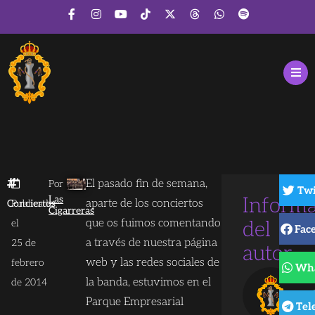
El pasado fin de semana,
Por
Twi
Las
Inform
aparte de los conciertos
Conciertos
Publicado
Cigarreras
que os fuimos comentando
el
del
Fac
a través de nuestra página
25 de
autor
web y las redes sociales de
febrero
Wh
la banda, estuvimos en el
de 2014
Parque Empresarial
Tel