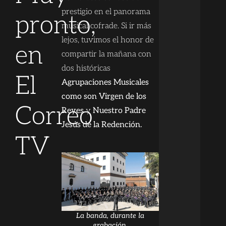
prestigio en el panorama
pronto,
musical cofrade. Si ir más
lejos, tuvimos el honor de
en
compartir la mañana con
dos históricas
El
Agrupaciones Musicales
como son Virgen de los
Correo
Reyes
y
Nuestro Padre
Jesús de la Redención.
TV
La banda, durante la
grabación.