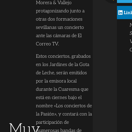
Morera & Vallejo
c
protagonizando junto a
Lin
otras dos formaciones
N
sevillanas un concierto
S
ante las cámaras de El
V
Correo TV.
C
Estos conciertos, grabados
en los Jardines de la Gota
de Leche, serán emitidos
por la emisora local
durante la Cuaresma que
está en ciernes bajo el
nombre «Los conciertos de
la Pasión», y contará con la
participación de
Muy
numerosas bandas de