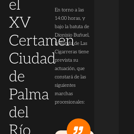
el
En torno a las
XV
14:00 horas, y
bajo la batuta de
Certamen
Dionisio Buñuel,
la Banda de Las
Cigarreras tiene
Ciudad
prevista su
actuación, que
de
constará de las
siguientes
Palma
marchas
procesionales:
del
Río