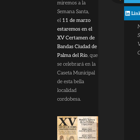
miremos a la
c
Semana Santa,
Lin
el
11 de marzo
estaremos en el
S
XV Certamen de
V
Bandas Ciudad de
C
Palma del Río
, que
se celebrará en la
Caseta Municipal
de esta bella
localidad
cordobesa.