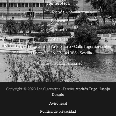
Hemeroteca
Tienda
Podcast
Contacto
Contacto
Parque Empresarial Arte Sacro · Calle Ingeniería, 9 ·
Naves 35-36-37 · 41005 · Sevilla
info@lascigarreras.net
Copyright © 2023 Las Cigarreras · Diseño:
Andrés Trigo
,
Juanjo
Dorado
Aviso legal
Política de privacidad