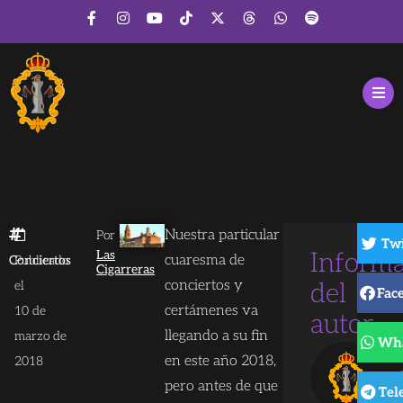
Nuestra particular
Por
Twi
Las
Inform
cuaresma de
Conciertos
Publicado
Cigarreras
conciertos y
el
del
Fac
certámenes va
10 de
autor
llegando a su fin
marzo de
Wh
en este año 2018,
2018
pero antes de que
Tel