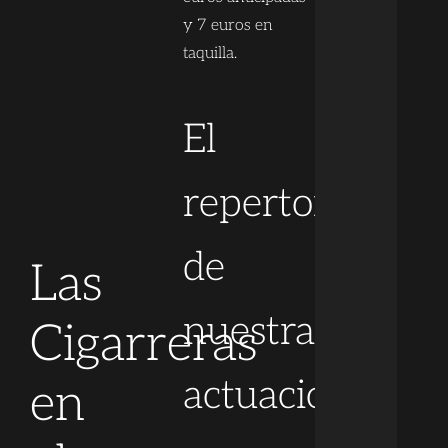
y 7 euros en
taquilla.
El
repertorio
de
Las
nuestra
Cigarreras
actuación
en