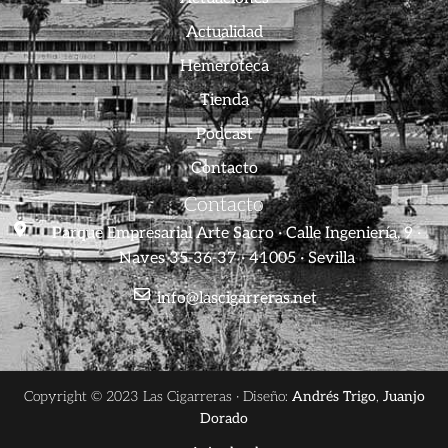
Actualidad
Hemeroteca
Tienda
Podcast
Contacto
Contacto
Parque Empresarial Arte Sacro · Calle Ingeniería, 9 ·
Naves 35-36-37 · 41005 · Sevilla
info@lascigarreras.net
Copyright © 2023 Las Cigarreras · Diseño:
Andrés Trigo
,
Juanjo
Dorado