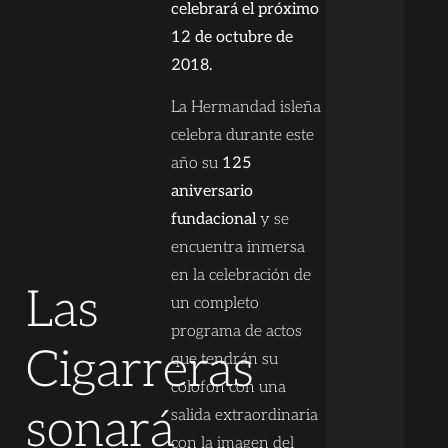
celebrará el próximo
12 de octubre de
2018.
La Hermandad isleña
celebra durante este
año su
125
aniversario
fundacional
y se
encuentra inmersa
en la celebración de
Las
un completo
programa de actos
Cigarreras
que tendrán su
colofón con una
sonará
salida extraordinaria
con la imagen del