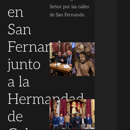
en
Señor por las calles
de San Fernando.
San
Fernando
junto
a la
Hermandad
de