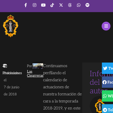
Continuamos
Por
Tw
Las
Inform
perfilando el
Procesiones
Publicado
Cigarreras
calendario de
el
del
Fa
actuaciones de
7 de junio
autor
nuestra formación de
de 2018
Wh
cara a la temporada
2018-2019, y en este
Te