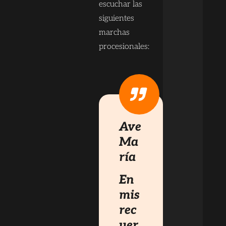
escuchar las
siguientes
marchas
procesionales:
Ave
Ma
ría
En
mis
rec
uer