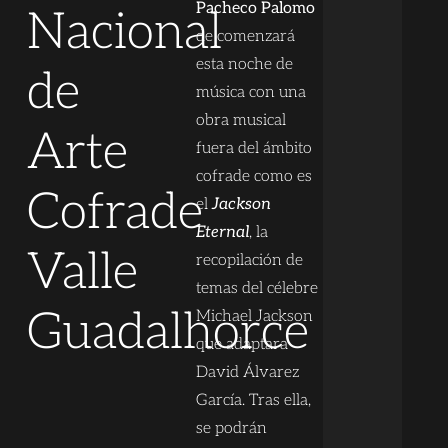
Pacheco Palomo
Nacional
de comenzará
esta noche de
de
música con una
obra musical
Arte
fuera del ámbito
cofrade como es
Cofrade
el
Jackson
Eternal
, la
Valle
recopilación de
temas del célebre
Guadalhorce
Michael Jackson
que adaptara
David Álvarez
García. Tras ella,
se podrán