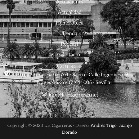
Actuaciones
Actualidad
Hemeroteca
Tienda
Podcast
Contacto
Contacto
Parque Empresarial Arte Sacro · Calle Ingeniería, 9 ·
Naves 35-36-37 · 41005 · Sevilla
info@lascigarreras.net
Copyright © 2023 Las Cigarreras · Diseño:
Andrés Trigo
,
Juanjo
Dorado