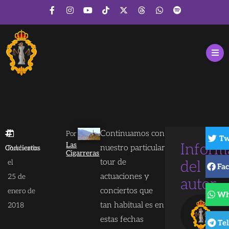
Continuamos con
Por
Tw
Las
Inform
nuestro particular
Conciertos
Publicado
Cigarreras
tour de
el
del
Fa
actuaciones y
25 de
autor
conciertos que
enero de
Wh
tan habitual es en
2018
estas fechas
Te