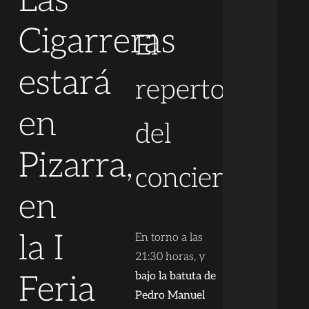
Las
Cigarreras
El
estará
repertorio
en
del
Pizarra,
concierto
en
la I
En torno a las
21:30 horas, y
Feria
bajo la batuta de
Pedro Manuel