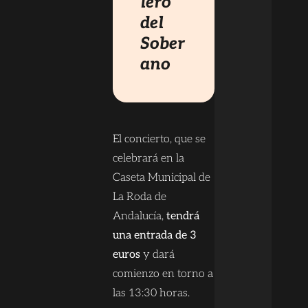
lero
del
Sober
ano
El concierto, que se
celebrará en la
Caseta Municipal de
La Roda de
Andalucía,
tendrá
una entrada de 3
euros
y dará
comienzo en torno a
las 13:30 horas.