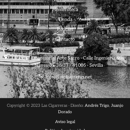
Hemeroteca
Tienda
Podcast
Contacto
Contacto
Parque Empresarial Arte Sacro · Calle Ingeniería, 9 ·
Naves 35-36-37 · 41005 · Sevilla
info@lascigarreras.net
Copyright © 2023 Las Cigarreras · Diseño:
Andrés Trigo
,
Juanjo
Dorado
Aviso legal