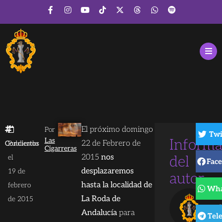
El próximo domingo
Por
Twi
Las
Informa
22 de Febrero de
Conciertos
Publicado
Cigarreras
2015
nos
el
del
Fac
desplazaremos
19 de
autor
hasta la localidad de
febrero
Wha
L
La Roda de
de 2015
C
Andalucía
para
Tel