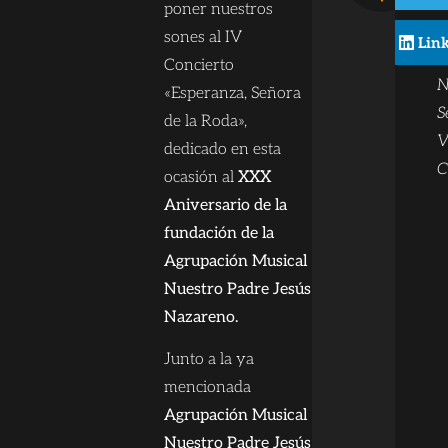
B
poner nuestros
c
sones al IV
Lin
t
Concierto
N
«Esperanza, Señora
S
de la Roda»,
V
dedicado en esta
C
ocasión al
XXX
Aniversario de la
fundación de la
Agrupación Musical
Nuestro Padre Jesús
Nazareno.
Junto a la ya
mencionada
Agrupación Musical
Nuestro Padre Jesús