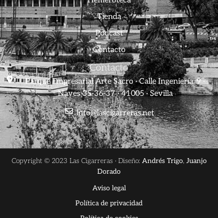
Hemeroteca
Tienda
Podcast
Contacto
Contacto
Parque Empresarial Arte Sacro · Calle Ingeniería, 9 ·
Naves 35-36-37 · 41005 · Sevilla
info@lascigarreras.net
Copyright © 2023 Las Cigarreras · Diseño:
Andrés Trigo
,
Juanjo
Dorado
Aviso legal
Política de privacidad