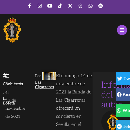
El domingo 14 de
Por
Tw
Las
Inform
noviembre de
Conciertos
Publicado
Cigarreras
,
2021 la Banda de
el
del
Fac
La
Las Cigarreras
13 de
autor
Bofetá
ofrecerá un
noviembre
Wh
concierto en
de 2021
Sevilla,
en el
Te