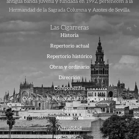
antigua banda juvenil y fundada en 1992, pertenecen a la
Hermandad de la Sagrada Columna y Azotes de Sevilla.
Las Cigarreras
Historia
Repertorio actual
Repertorio histórico
Obras y ordinario
Dirección
Componentes
Concurso de Fotografía #SuenaCigarreras
Otras
Actuaciones
Actualidad