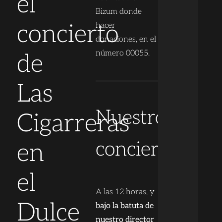
el
Bizum donde
concierto
hacer
donaciones, en el
número 00055.
de
Las
Nuestro
Cigarreras
concierto
en
el
A las 12 horas, y
Dulce
bajo la batuta de
nuestro director