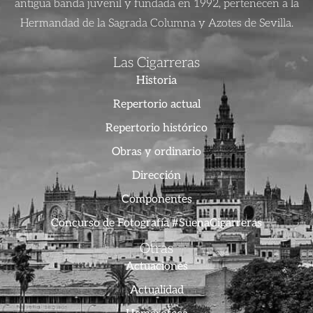
antigua banda juvenil y fundada en 1992, pertenecen a la
Hermandad de la Sagrada Columna y Azotes de Sevilla.
Las Cigarreras
Historia
Repertorio actual
Repertorio histórico
Obras y ordinario
Dirección
Componentes
Concurso de Fotografía #SuenaCigarreras
Otras
Actuaciones
Actualidad