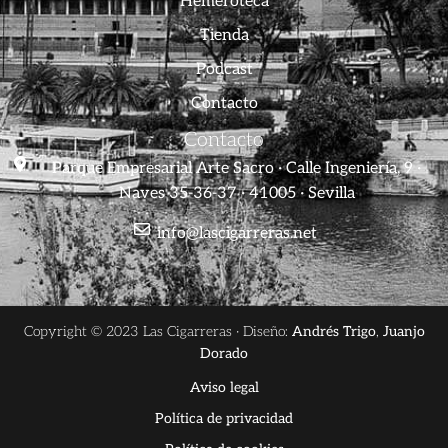
Hemeroteca
Tienda
Podcast
Contacto
Contacto
Parque Empresarial Arte Sacro · Calle Ingeniería, 9 ·
Naves 35-36-37 · 41005 · Sevilla
info@lascigarreras.net
Copyright © 2023 Las Cigarreras · Diseño:
Andrés Trigo
,
Juanjo
Dorado
Aviso legal
Política de privacidad