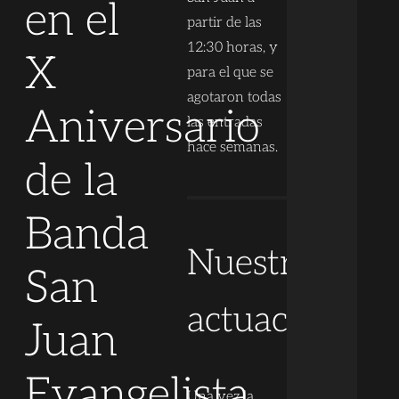
en el
partir de las
12:30 horas, y
X
para el que se
agotaron todas
Aniversario
las entradas
hace semanas.
de la
Banda
Nuestra
San
actuación
Juan
Evangelista
Una vez la