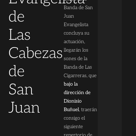
Banda de San
de
Juan
Evangelista
Las
concluya su
actuación,
Cabezas
llegarán los
sones de la
de
Banda de Las
Cigarreras, que
San
bajo la
dirección de
Dionisio
Juan
Buñuel
, traerán
consigo el
siguiente
repertorio de