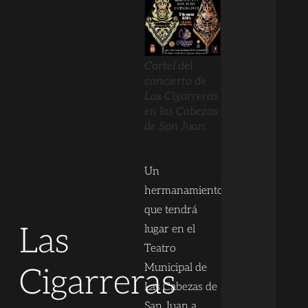
Cartel del
concierto de
Las Cigarreras
en las Cabezas
de San Juan.
Un
hermanamiento
que tendrá
Las
lugar en el
Teatro
Municipal de
Cigarreras
Las Cabezas de
San Juan a