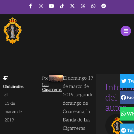
El domingo 17
Por
Tw
Las
Inform
de marzo de
Conciertos
Publicado
Cigarreras
2019, segundo
el
del
Fac
domingo de
11 de
autor
Cuaresma, la
marzo de
Wh
Banda de Las
2019
Cigarreras
Te