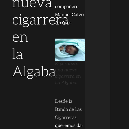
nueva
compañero
cigarrera
Manuel Calvo
Amores.
en
la
Esperanza,
Algaba
una nueva
cigarrera en
La Algaba.
Desde la
Banda de Las
Cigarreras
queremos dar