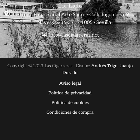
Contacto
Parque Empresarial Arte Sacro · Calle Ingeniería, 9 ·
Naves 35-36-37 · 41005 · Sevilla
info@lascigarreras.net
Copyright © 2023 Las Cigarreras · Diseño:
Andrés Trigo
,
Juanjo
Dorado
Aviso legal
Política de privacidad
Política de cookies
Condiciones de compra