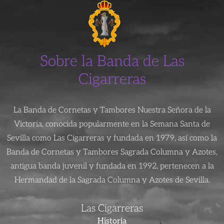
Sobre la Banda de Las
Cigarreras
La Banda de Cornetas y Tambores Nuestra Señora de la
Victoria, conocida popularmente en la Semana Santa de
Sevilla como Las Cigarreras y fundada en 1979, así como la
Banda de Cornetas y Tambores Sagrada Columna y Azotes,
antigua banda juvenil y fundada en 1992, pertenecen a la
Hermandad de la Sagrada Columna y Azotes de Sevilla.
Las Cigarreras
Historia