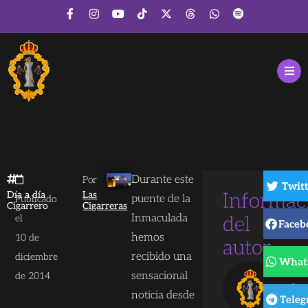
Durante este
Por
Twit
Día a día
Las
Informac
puente de la
Publicado
Cigarrero
Cigarreras
Inmaculada
el
del
Faceb
hemos
10 de
autor
recibido una
diciembre
What
Las
sensacional
de 2014
Cig
noticia desde
Tele