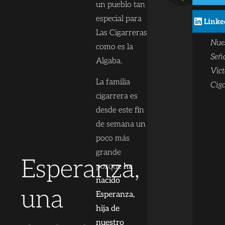
Ban
un pueblo tan
cor
especial para
Linke
tam
Las Cigarreras
Nue
como es la
Seño
Algaba.
Vict
La familia
Ciga
cigarrera es
desde este fin
de semana un
poco más
grande
Esperanza,
porque
ha
nacido
una
Esperanza,
hija de
nuestro