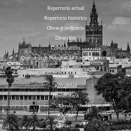
Repertorio actual
Repertorio histórico
Obras y ordinario
Dirección
Componentes
Concurso de Fotografía #SuenaCigarreras
Otras
Actuaciones
Actualidad
Hemeroteca
Tienda
Podcast
Contacto