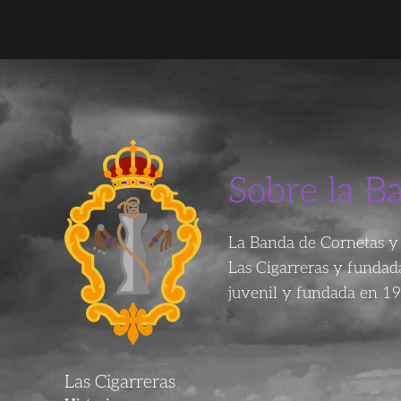
Sobre la B
La Banda de Cornetas y 
Las Cigarreras y funda
juvenil y fundada en 19
Las Cigarreras