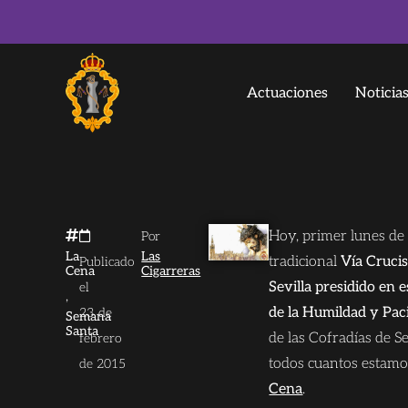
Actuaciones
Noticia
Hoy, primer lunes de 
Por
La
Las
tradicional
Vía Cruci
Publicado
Cena
Cigarreras
Sevilla presidido en 
el
,
de la Humildad y Paci
23 de
Semana
Santa
de las Cofradías de S
febrero
todos cuantos estamo
de 2015
Cena
.