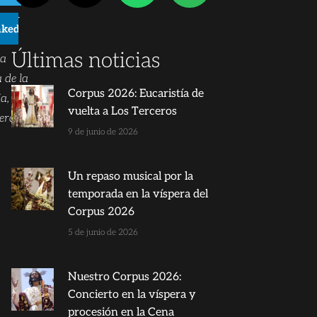
as y
nkedIn
res
Últimas noticias
ra
 de la
Corpus 2026: Eucaristía de
ia, Las
vuelta a Los Terceros
eras.
9 de junio de 2026
Un repaso musical por la
temporada en la víspera del
Corpus 2026
5 de junio de 2026
Nuestro Corpus 2026:
Concierto en la víspera y
procesión en la Cena