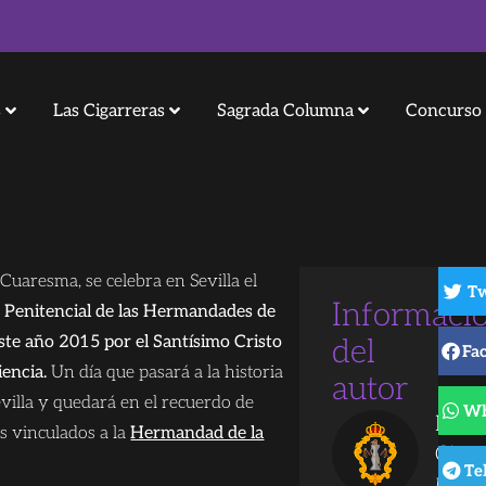
s
Las Cigarreras
Sagrada Columna
Concurso 
Cuaresma, se celebra en Sevilla el
Tw
Informaci
s Penitencial de las Hermandades de
este año 2015 por el Santísimo Cristo
del
Fa
encia.
Un día que pasará a la historia
autor
evilla y quedará en el recuerdo de
Wh
Las
s vinculados a la
Hermandad de la
Cigar
Te
Banda