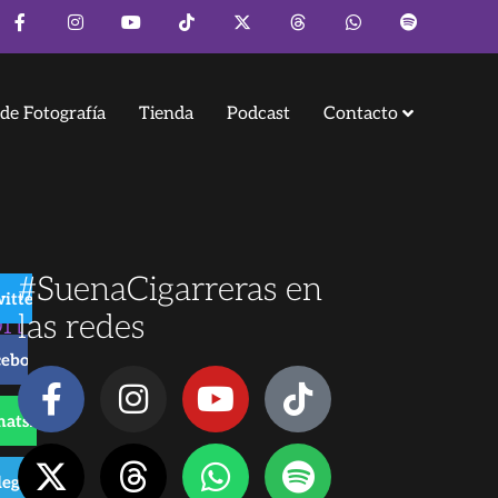
de Fotografía
Tienda
Podcast
Contacto
#SuenaCigarreras en
itter
ón
las redes
cebook
atsApp
reras
legram
 de