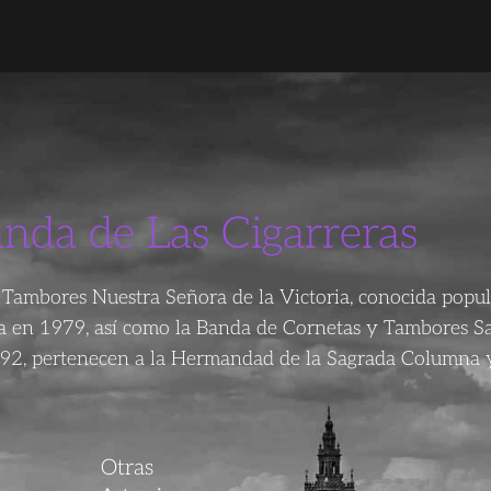
anda de Las Cigarreras
Tambores Nuestra Señora de la Victoria, conocida popu
da en 1979, así como la Banda de Cornetas y Tambores S
92, pertenecen a la Hermandad de la Sagrada Columna y
Otras