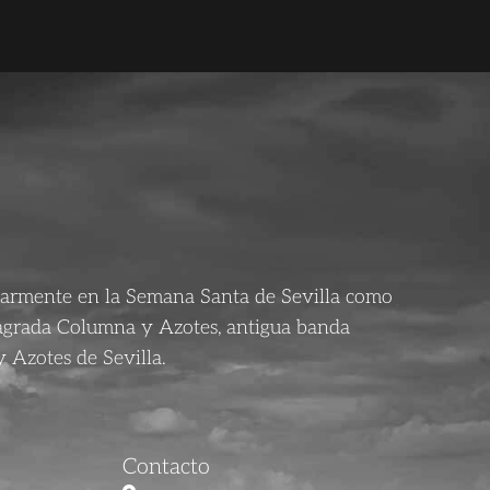
larmente en la Semana Santa de Sevilla como
agrada Columna y Azotes, antigua banda
 Azotes de Sevilla.
Contacto