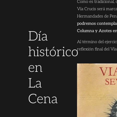
Como es tradicional, 
Vía Crucis será marc
Hermandades de Penit
podremos contemplar
Columna y Azotes en 
Día
Al término del ejercici
histórico
reflexión final del Vía
en
La
Cena