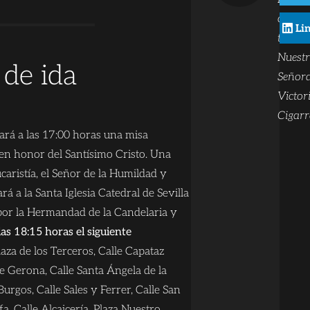
cornet
Li
tambo
Nuest
 de ida
Señora
Victor
Cigarr
rá a las 17:00 horas una misa
 en honor del Santísimo Cristo. Una
caristía, el Señor de la Humildad y
á a la Santa Iglesia Catedral de Sevilla
 por la Hermandad de la Candelaria y
 las 18:15 horas el siguiente
laza de los Terceros, Calle Capataz
e Gerona, Calle Santa Ángela de la
Burgos, Calle Sales y Ferrer, Calle San
lfa, Calle Alcaicería, Plaza Nuestro