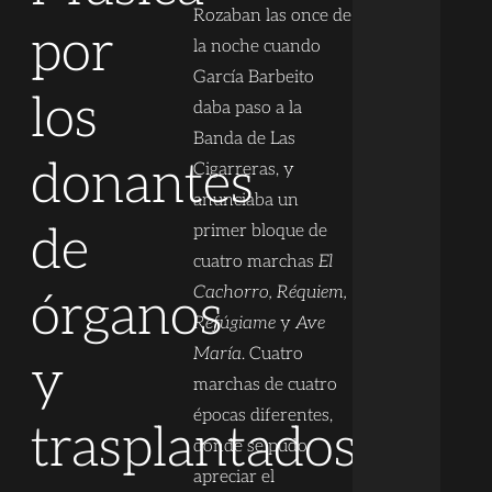
Rozaban las once de
por
la noche cuando
García Barbeito
los
daba paso a la
Banda de Las
donantes
Cigarreras, y
anunciaba un
de
primer bloque de
cuatro marchas
El
Cachorro, Réquiem,
órganos
Refúgiame
y
Ave
María
. Cuatro
y
marchas de cuatro
épocas diferentes,
trasplantados
donde se pudo
apreciar el