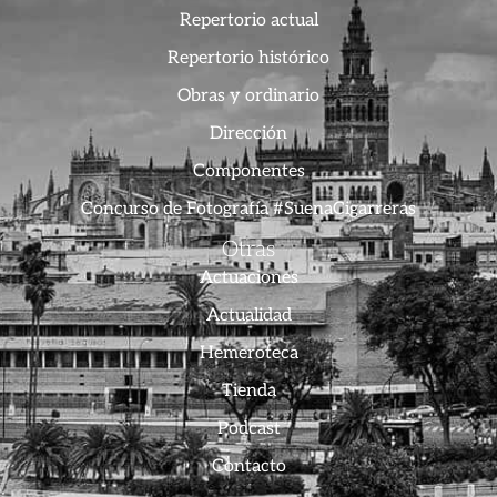
Repertorio actual
Repertorio histórico
Obras y ordinario
Dirección
Componentes
Concurso de Fotografía #SuenaCigarreras
Otras
Actuaciones
Actualidad
Hemeroteca
Tienda
Podcast
Contacto