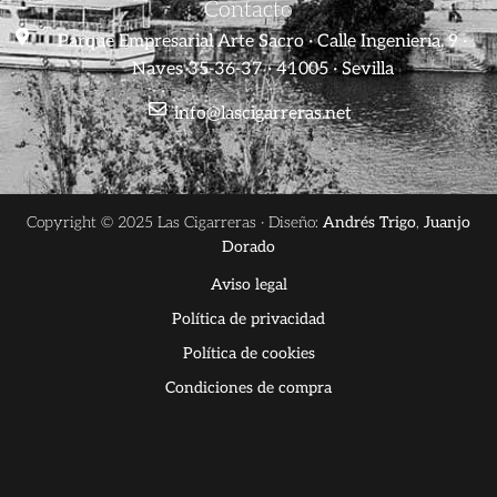
Contacto
Parque Empresarial Arte Sacro · Calle Ingeniería, 9 ·
Naves 35-36-37 · 41005 · Sevilla
info@lascigarreras.net
Copyright © 2025 Las Cigarreras · Diseño:
Andrés Trigo
,
Juanjo
Dorado
Aviso legal
Política de privacidad
Política de cookies
Condiciones de compra