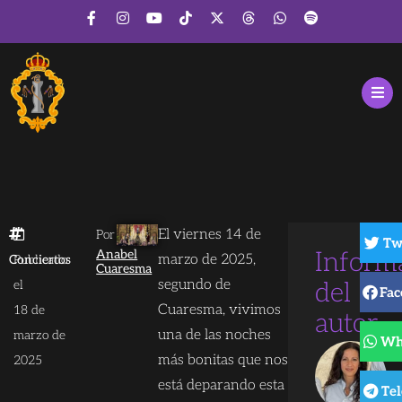
El viernes 14 de
Por
Tw
Anabel
Inform
marzo de 2025,
Conciertos
Publicado
Cuaresma
segundo de
el
del
Fac
Cuaresma, vivimos
18 de
autor
una de las noches
marzo de
Wh
más bonitas que nos
2025
está deparando esta
Te