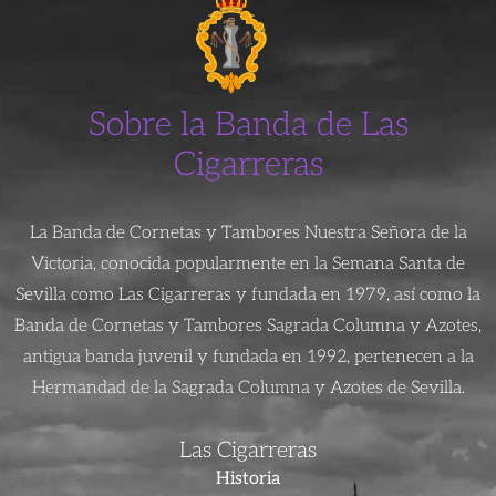
Sobre la Banda de Las
Cigarreras
La Banda de Cornetas y Tambores Nuestra Señora de la
Victoria, conocida popularmente en la Semana Santa de
Sevilla como Las Cigarreras y fundada en 1979, así como la
Banda de Cornetas y Tambores Sagrada Columna y Azotes,
antigua banda juvenil y fundada en 1992, pertenecen a la
Hermandad de la Sagrada Columna y Azotes de Sevilla.
Las Cigarreras
Historia