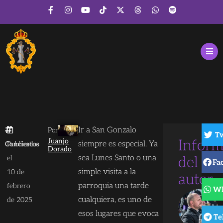
Ir a San Gonzalo
Por
Tw
Juanjo
Inform
siempre es especial. Ya
Conciertos
Publicado
Dorado
sea Lunes Santo o una
el
del
Fa
simple visita a la
10 de
autor
parroquia una tarde
febrero
Wh
cualquiera, es uno de
de 2025
esos lugares que evoca
Te