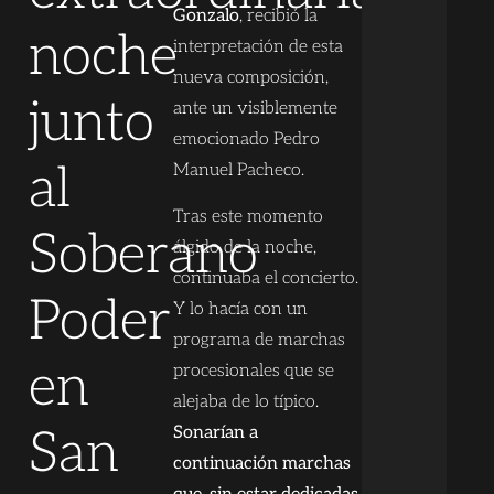
Gonzalo
, recibió la
noche
interpretación de esta
nueva composición,
junto
ante un visiblemente
emocionado Pedro
al
Manuel Pacheco.
Tras este momento
Soberano
álgido de la noche,
continuaba el concierto.
Poder
Y lo hacía con un
programa de marchas
en
procesionales que se
alejaba de lo típico.
San
Sonarían a
continuación marchas