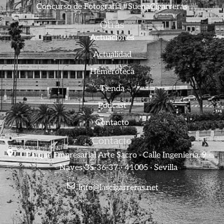
Concurso de Fotografía #SuenaCigarreras
Otras
Actuaciones
Actualidad
Hemeroteca
Tienda
Podcast
Contacto
Contacto
Parque Empresarial Arte Sacro · Calle Ingeniería, 9 ·
Naves 35-36-37 · 41005 · Sevilla
info@lascigarreras.net