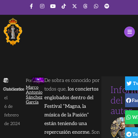
De sobra es conocido por
Por
Tw
Marco
Inform
todos que,
los conciertos
Conciertos
Publicado
Antonio
Sánchez
englobados dentro del
el
del
Fa
García
Festival “Magna, la
6 de
autor
música de la Pasión”
febrero
W
están teniendo una
de 2024
repercusión enorme.
Son
Te