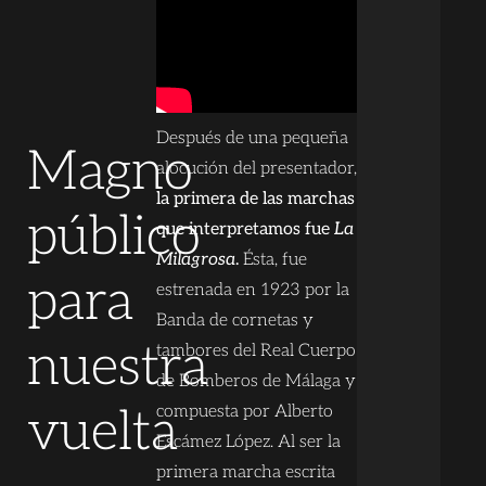
Después de una pequeña
Magno
alocución del presentador,
la primera de las marchas
público
que interpretamos fue
La
Milagrosa
.
Ésta, fue
para
estrenada en 1923 por la
Banda de cornetas y
nuestra
tambores del Real Cuerpo
de Bomberos de Málaga y
vuelta
compuesta por Alberto
Escámez López. Al ser la
primera marcha escrita