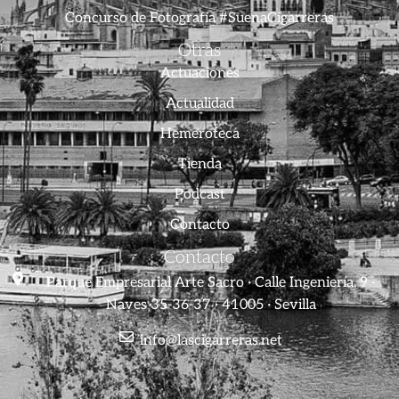
Concurso de Fotografía #SuenaCigarreras
Otras
Actuaciones
Actualidad
Hemeroteca
Tienda
Podcast
Contacto
Contacto
Parque Empresarial Arte Sacro · Calle Ingeniería, 9 ·
Naves 35-36-37 · 41005 · Sevilla
info@lascigarreras.net