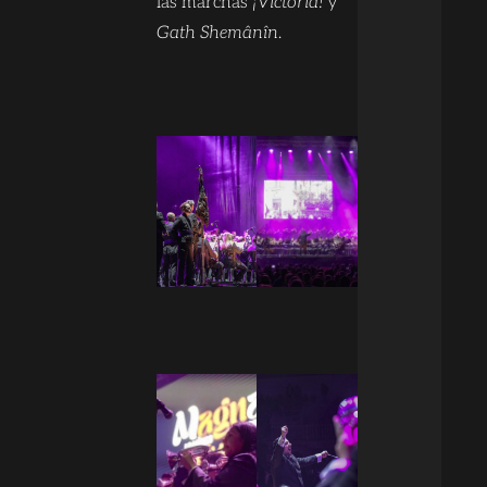
las marchas
¡Victoria!
y
Gath Shemânîn
.