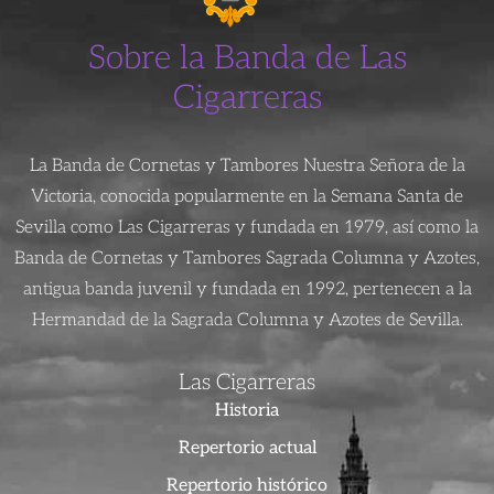
Sobre la Banda de Las
Cigarreras
La Banda de Cornetas y Tambores Nuestra Señora de la
Victoria, conocida popularmente en la Semana Santa de
Sevilla como Las Cigarreras y fundada en 1979, así como la
Banda de Cornetas y Tambores Sagrada Columna y Azotes,
antigua banda juvenil y fundada en 1992, pertenecen a la
Hermandad de la Sagrada Columna y Azotes de Sevilla.
Las Cigarreras
Historia
Repertorio actual
Repertorio histórico