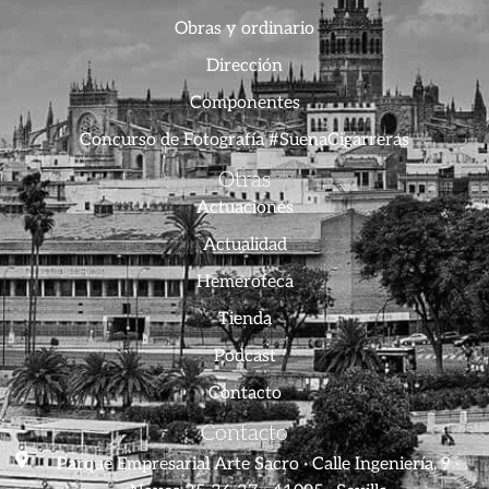
Obras y ordinario
Dirección
Componentes
Concurso de Fotografía #SuenaCigarreras
Otras
Actuaciones
Actualidad
Hemeroteca
Tienda
Podcast
Contacto
Contacto
Parque Empresarial Arte Sacro · Calle Ingeniería, 9 ·