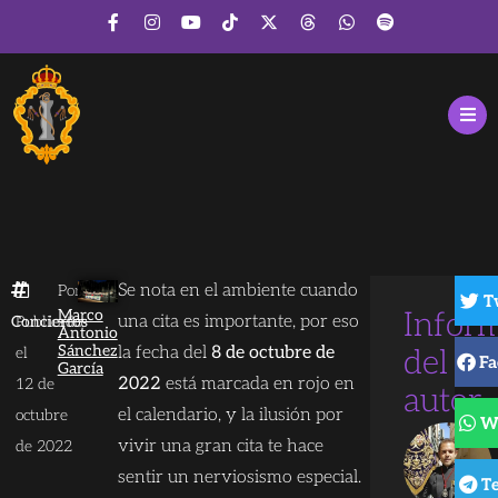
Se nota en el ambiente cuando
Por
T
Marco
Infor
una cita es importante, por eso
Conciertos
Publicado
Antonio
Sánchez
la fecha del
8 de octubre de
el
del
Fa
García
2022
está marcada en rojo en
12 de
autor
el calendario, y la ilusión por
octubre
W
vivir una gran cita te hace
de 2022
sentir un nerviosismo especial.
T