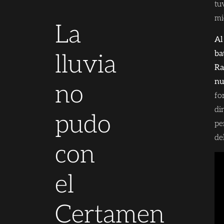
tu
mi
La
Al
ba
lluvia
Ra
nu
no
fo
di
pudo
pe
de
con
el
Certamen