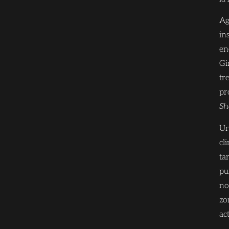
Ag
in
en
Gi
tr
pr
Sh
Un
cl
ta
pu
no
zo
ac