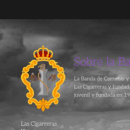
Sobre la B
La Banda de Cornetas y 
Las Cigarreras y funda
juvenil y fundada en 19
Las Cigarreras