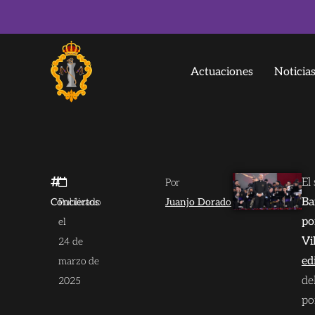
Actuaciones
Noticia
El
Por
Ba
Conciertos
Publicado
Juanjo Dorado
po
el
Vi
24 de
ed
marzo de
de
2025
po