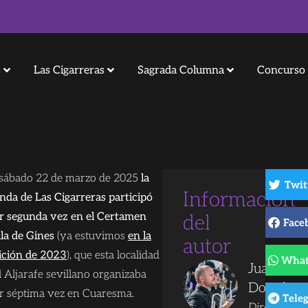
s
Las Cigarreras
Sagrada Columna
Concurso 
 sábado 22 de marzo de 2025
la
Twit
Información
nda de Las Cigarreras participó
r segunda vez en el Certamen
del
Face
lla de Gines
(ya estuvimos
en la
autor
ición de 2023
), que esta localidad
What
Juanjo
l Aljarafe sevillano organizaba
Dorado
r séptima vez en Cuaresma.
Tele
Director de