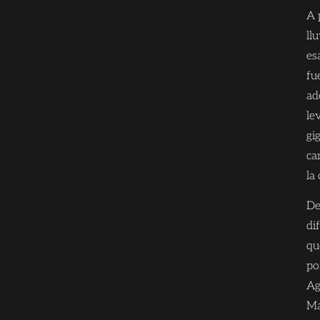
A 
ll
es
fu
ad
le
gi
ca
la
De
di
qu
po
Ag
Ma