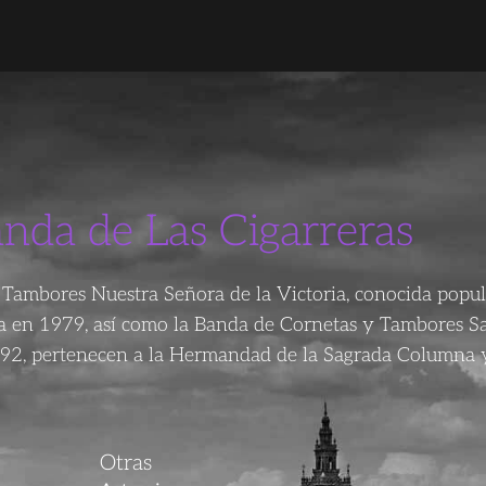
anda de Las Cigarreras
Tambores Nuestra Señora de la Victoria, conocida popu
da en 1979, así como la Banda de Cornetas y Tambores S
92, pertenecen a la Hermandad de la Sagrada Columna y
Otras