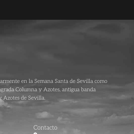
larmente en la Semana Santa de Sevilla como
agrada Columna y Azotes, antigua banda
 Azotes de Sevilla.
Contacto