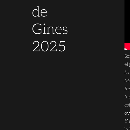
de
Gines
2025
So
el
La
Ma
Re
In
es
ov
Y 
la