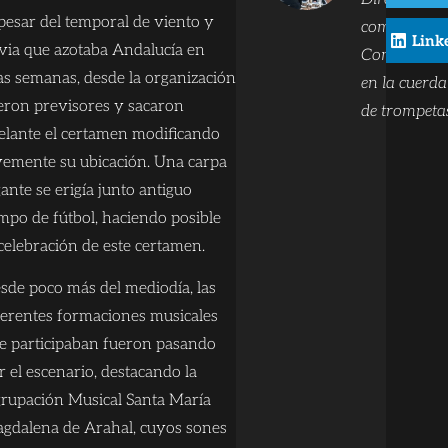
pesar del temporal de viento y
comunicació
Link
uvia que azotaba Andalucía en
Component
as semanas, desde la organización
en la cuerda
eron previsores y sacaron
de trompeta
elante el certamen modificando
vemente su ubicación. Una carpa
gante se erigía junto antiguo
mpo de fútbol, haciendo posible
 celebración de este certamen.
sde poco más del mediodía, las
ferentes formaciones musicales
e participaban fueron pasando
r el escenario, destacando la
rupación Musical Santa María
gdalena de Arahal, cuyos sones