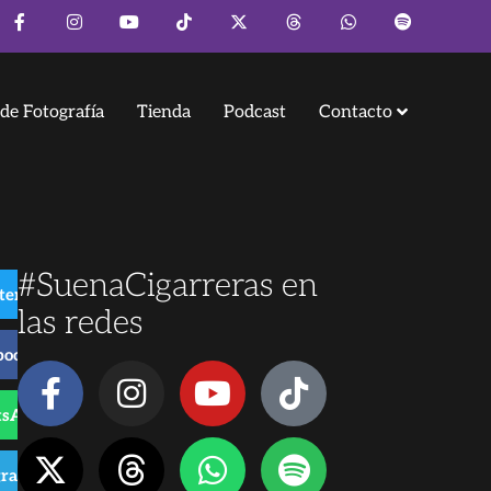
de Fotografía
Tienda
Podcast
Contacto
#SuenaCigarreras en
ter
las redes
book
sApp
gram