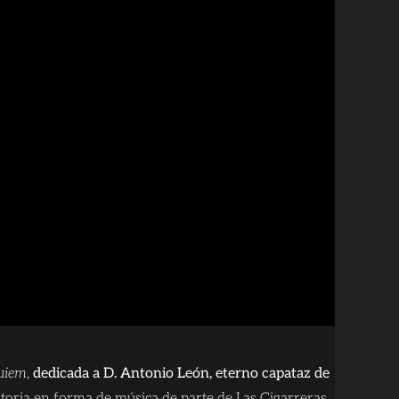
uiem
,
dedicada a D. Antonio León, eterno capataz de
oria en forma de música de parte de Las Cigarreras