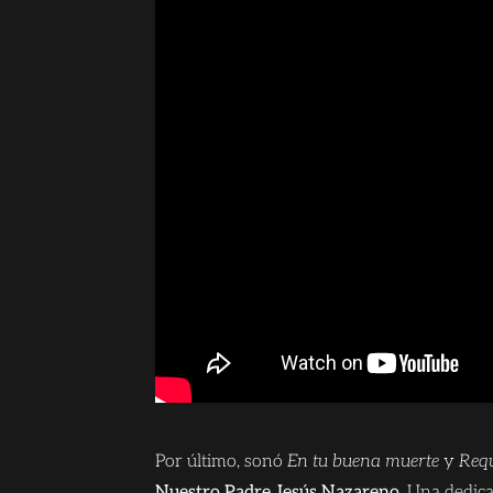
Por último, sonó
En tu buena muerte
y
Req
Nuestro Padre Jesús Nazareno.
Una dedicat