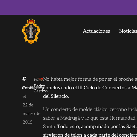
Actuaciones
Noticia
No había mejor forma de poner el broche a
Por
Pedro
concluyendo el III Ciclo de Conciertos a 
Conciertos
Publicado
Castizo
del Silencio.
el
22 de
Un concierto de molde clásico, cercano incl
marzo de
sabor a Madrugá y lo que esta Hermandad pr
2015
Santa.
Todo esto, acompañado por las Saetas
sirvieron de telón a cada parte del conciert