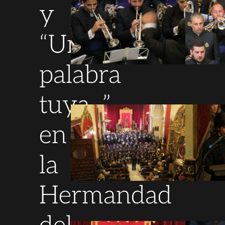
y
“Una
palabra
tuya...”,
en
la
Hermandad