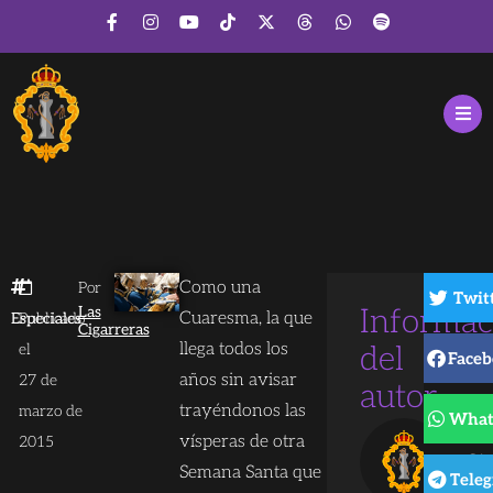
Como una
Por
Twit
Las
Informac
Cuaresma, la que
Especiales
Publicado
Cigarreras
llega todos los
el
del
Faceb
años sin avisar
27 de
autor
trayéndonos las
marzo de
What
La
vísperas de otra
2015
Ci
Semana Santa que
Tele