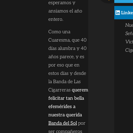
Ban
esperamos y
cor
ansiamos el año
Linke
tam
entero.
Nue
Como una
Señ
Cuaresma, que 40
Vic
días alumbra y 40
Cig
años parece, y es
por eso que en
estos días y desde
la Banda de Las
Cigarreras
queremos
felicitar tan bella
efemérides a
nuestra querida
Banda del Sol
por
ser compañeros