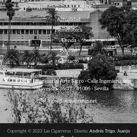
Otras
Actuaciones
Actualidad
Hemeroteca
Tienda
Podcast
Contacto
Contacto
Parque Empresarial Arte Sacro · Calle Ingeniería, 9 ·
Naves 35-36-37 · 41005 · Sevilla
info@lascigarreras.net
Copyright © 2023 Las Cigarreras · Diseño:
Andrés Trigo
,
Juanjo