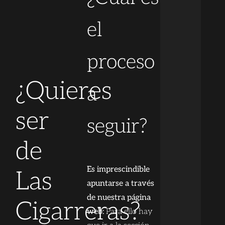
el
proceso
¿Quieres
a
ser
seguir?
de
Es imprescindible
Las
apuntarse a través
de nuestra página
Cigarreras?
web:
Para ello hay