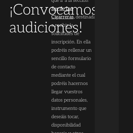
que ir a la sección
¡Convocamos
Ser de Las
Cigarreras,
destinada
audiciones!
a recibir la
solicitudes de
inscripción. En ella
podréis rellenar un
sencillo formulario
de contacto
mediante el cual
podréis hacernos
llegar vuestros
datos personales,
instrumento que
deseáis tocar,
disponibilidad