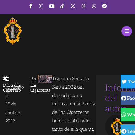
Tras una Semana
Por
Tw
Día a día
Las
Inform
Santa 2022 tan
Publicado
Cigarrero
Cigarreras
deseada como
el
del
Fac
intensa, en la Banda
18 de
autor
de Las Cigarreras
abril de
Wh
hemos disfrutado
2022
tanto de ella que
ya
Te