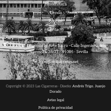
Hemeroteca
Tienda
Podcast
Contacto
Contacto
Parque Empresarial Arte Sacro · Calle Ingeniería, 9 ·
Naves 35-36-37 · 41005 · Sevilla
info@lascigarreras.net
Copyright © 2023 Las Cigarreras · Diseño:
Andrés Trigo
,
Juanjo
Dorado
Aviso legal
Política de privacidad