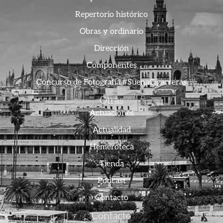
Repertorio histórico
Obras y ordinario
Dirección
Componentes
Concurso de Fotografía #SuenaCigarreras
Otras
Actuaciones
Actualidad
Hemeroteca
Tienda
Podcast
Contacto
Contacto