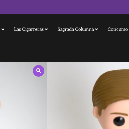
s
Las Cigarreras
Sagrada Columna
Concurso 
Funko tromp
Funko trompeta de Las Cigarreras reali
simulando la calle.
El tiempo de elaboración aproximada es
mano.