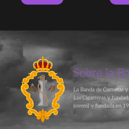
Sobre la B
La Banda de Cornetas y 
Las Cigarreras y funda
juvenil y fundada en 19