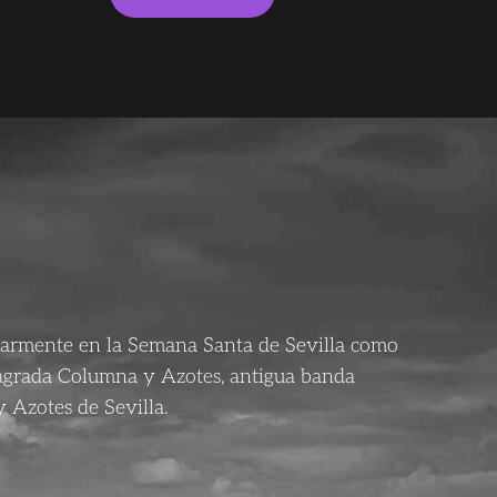
larmente en la Semana Santa de Sevilla como
agrada Columna y Azotes, antigua banda
 Azotes de Sevilla.