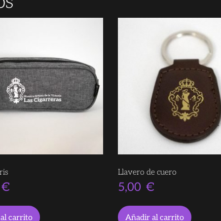
os
ris
Llavero de cuero
€
5,00
€
al carrito
Añadir al carrito