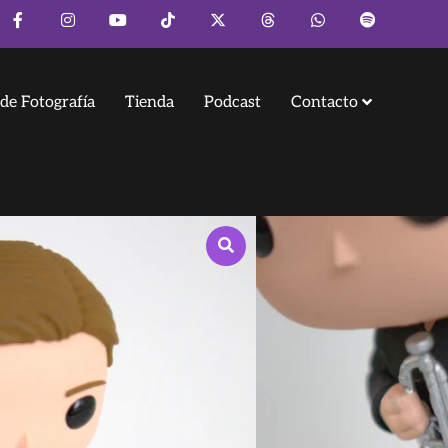
de Fotografía
Tienda
Podcast
Contacto
eta
zado en resina pintada a mano, con peana
 de cuatro semanas, ya que está pintado a