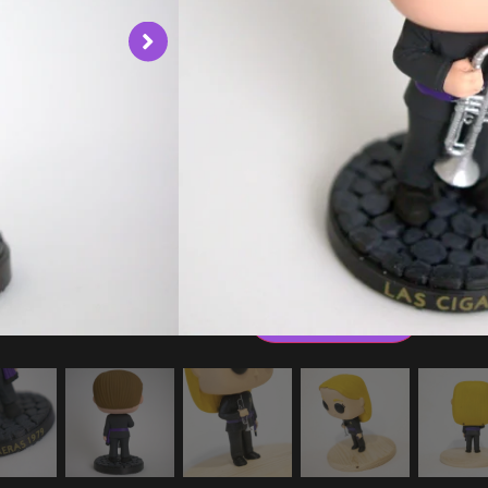
La estética de mujer muestra en las foto
con el de hombre.
50,00
€
Género
Añadir al carrito