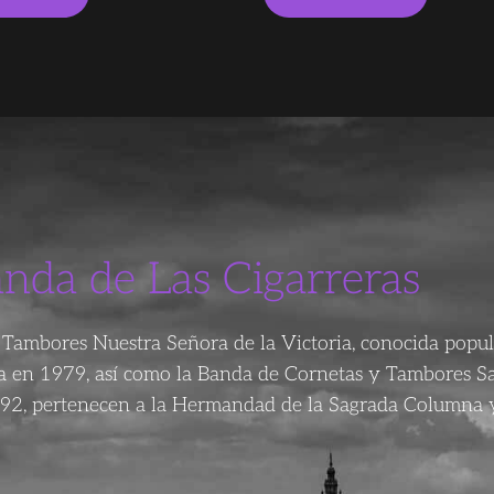
anda de Las Cigarreras
Tambores Nuestra Señora de la Victoria, conocida popu
da en 1979, así como la Banda de Cornetas y Tambores S
92, pertenecen a la Hermandad de la Sagrada Columna y