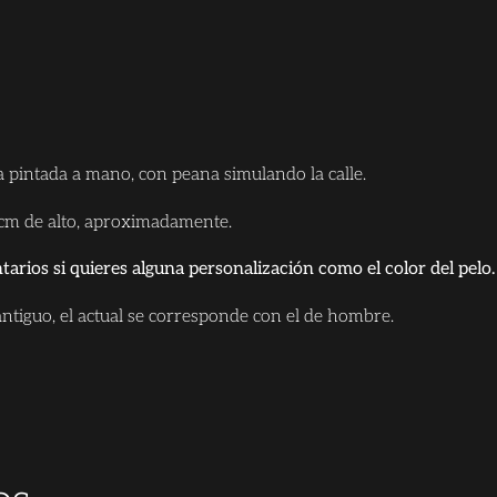
 pintada a mano, con peana simulando la calle.
 cm de alto, aproximadamente.
arios si quieres alguna personalización como el color del pelo
antiguo, el actual se corresponde con el de hombre.