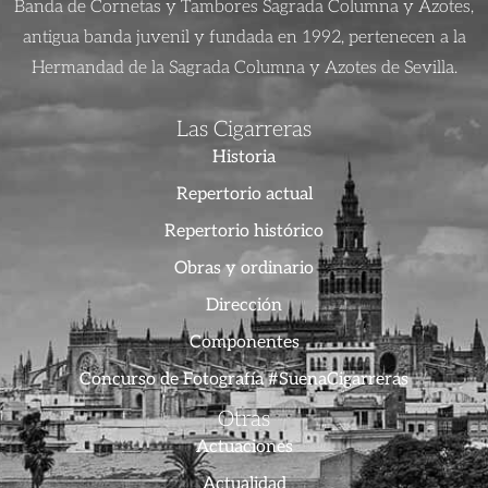
Banda de Cornetas y Tambores Sagrada Columna y Azotes,
antigua banda juvenil y fundada en 1992, pertenecen a la
Hermandad de la Sagrada Columna y Azotes de Sevilla.
Las Cigarreras
Historia
Repertorio actual
Repertorio histórico
Obras y ordinario
Dirección
Componentes
Concurso de Fotografía #SuenaCigarreras
Otras
Actuaciones
Actualidad