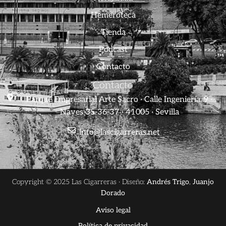
Hemeroteca
Tienda
Podcast
Contacto
Contacto
Parque Empresarial Arte Sacro · Calle Ingeniería, 9 ·
Naves 35-36-37 · 41005 · Sevilla
info@lascigarreras.net
Copyright © 2025 Las Cigarreras · Diseño:
Andrés Trigo
,
Juanjo
Dorado
Aviso legal
Política de privacidad