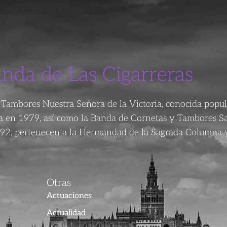
anda de Las Cigarreras
Tambores Nuestra Señora de la Victoria, conocida popu
da en 1979, así como la Banda de Cornetas y Tambores S
92, pertenecen a la Hermandad de la Sagrada Columna y
Otras
Actuaciones
Actualidad