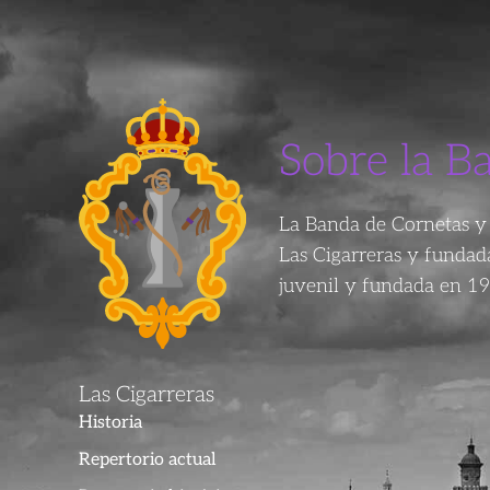
Sobre la B
La Banda de Cornetas y 
Las Cigarreras y funda
juvenil y fundada en 19
Las Cigarreras
Historia
Repertorio actual