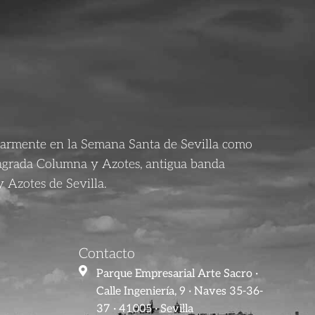
larmente en la Semana Santa de Sevilla como
agrada Columna y Azotes, antigua banda
 Azotes de Sevilla.
Contacto
Parque Empresarial Arte Sacro ·
Calle Ingeniería, 9 · Naves 35-36-
37 · 41005 · Sevilla