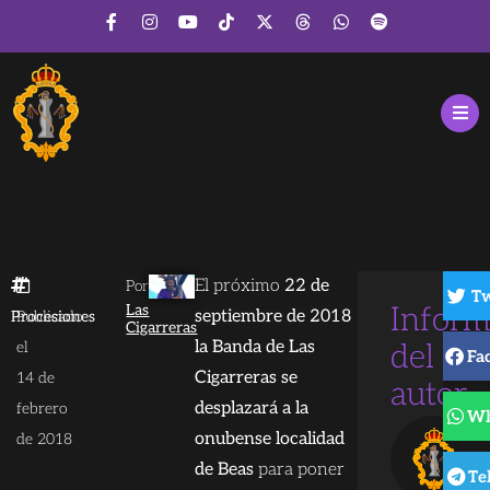
El próximo
22 de
Por
Tw
Las
Inform
septiembre de 2018
Procesiones
Publicado
Cigarreras
la Banda de Las
el
del
Fa
Cigarreras se
14 de
autor
desplazará a la
febrero
Wh
onubense localidad
de 2018
de Beas
para poner
Te