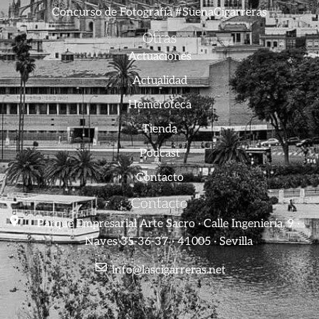
Concurso de Fotografía #SuenaCigarreras
Otras
Actuaciones
Actualidad
Hemeroteca
Tienda
Podcast
Contacto
Contacto
Parque Empresarial Arte Sacro · Calle Ingeniería, 9 ·
Naves 35-36-37 · 41005 · Sevilla
info@lascigarreras.net