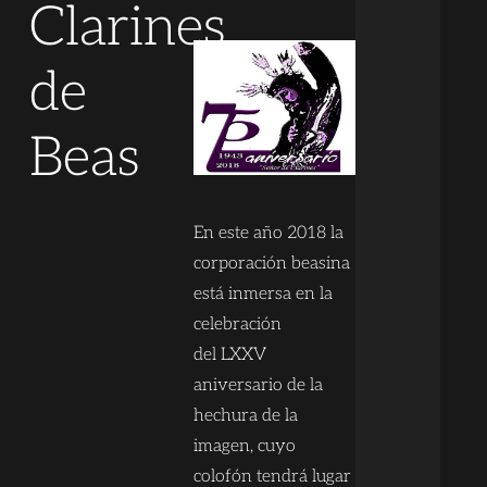
Clarines
de
Beas
En este año 2018 la
corporación beasina
está inmersa en la
celebración
del LXXV
aniversario de la
hechura de la
imagen, cuyo
colofón tendrá lugar