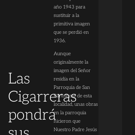
año 1943 para
sustituir a la
primitiva imagen
que se perdió en
1936.
Aunque
originalmente la
imagen del Señor
Las
residía en la
Parroquia de San
Cigarreras
Bartolomé de esta
localidad, unas obras
pondrá
en la parroquia
hicieron que
sus
Nuestro Padre Jesús