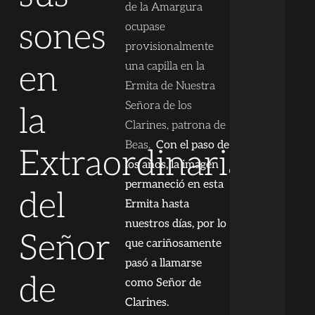
de la Amargura
sones
ocupase
provisionalmente
en
una capilla en la
Ermita de Nuestra
Señora de los
la
Clarines, patrona de
Beas.
Con el paso de
Extraordinaria
los años, la imagen
permaneció en esta
del
Ermita hasta
nuestros días, por lo
Señor
que cariñosamente
pasó a llamarse
de
como Señor de
Clarines.