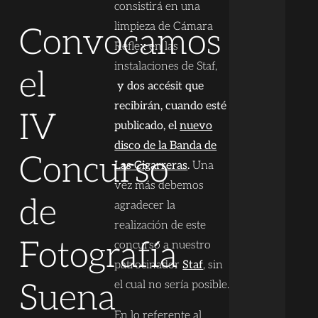
consistirá en una
limpieza de Cámara
Convocamos
Réflex en las
instalaciones de Staf,
el
y dos accésit que
recibirán, cuando esté
IV
publicado, el
nuevo
disco de la Banda de
Concurso
Las Cigarreras
.
Una
vez más debemos
de
agradecer la
realización de este
Fotografía
concurso a nuestro
patrocinador
Staf
, sin
Suena
el cual no sería posible.
En lo referente al