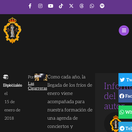
Como cada año, la
Por
Tw
Las
Inform
llegada de los fríos de
Especiales
Publicado
Cigarreras
enero viene
el
del
Fa
acompañada para
15 de
autor
nuestra formación de
enero de
Wh
una agenda de
2018
conciertos y
Te