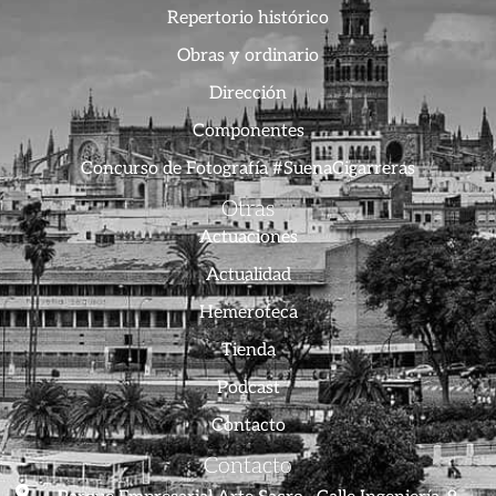
Repertorio histórico
Obras y ordinario
Dirección
Componentes
Concurso de Fotografía #SuenaCigarreras
Otras
Actuaciones
Actualidad
Hemeroteca
Tienda
Podcast
Contacto
Contacto