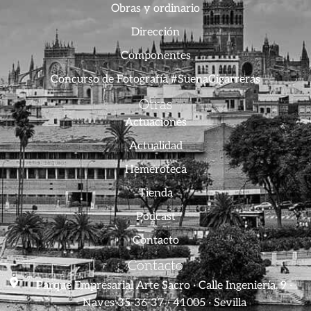
Obras y ordinario
Dirección
Componentes
Concurso de Fotografía #SuenaCigarreras
Otras
Actuaciones
Actualidad
Hemeroteca
Tienda
Podcast
Contacto
Contacto
Parque Empresarial Arte Sacro · Calle Ingeniería, 9 ·
Naves 35-36-37 · 41005 · Sevilla