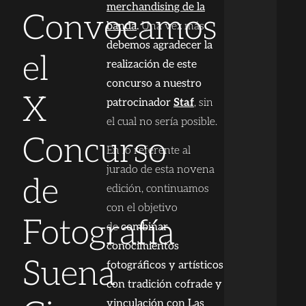
merchandising de la
Convocamos
banda
.
Una vez más
debemos agradecer la
el
realización de este
concurso a nuestro
X
patrocinador
Staf
, sin
el cual no sería posible.
Concurso
En lo referente al
jurado de esta novena
de
edición, continuamos
con el objetivo
Fotografía
de
combinar
conocimientos
Suena
fotográficos y artísticos
con tradición cofrade y
vinculación con Las