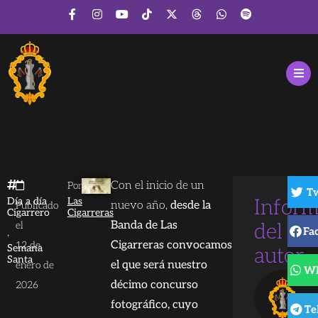
Con el inicio de un
Por
Tw
Día a día
Las
Inform
nuevo año,
desde la
Publicado
Cigarrero
Cigarreras
Banda de Las
el
del
Fa
,
Cigarreras convocamos
12 de
Semana
autor
Santa
el que será nuestro
enero de
Wh
décimo concurso
2026
fotográfico, cuyo
Te