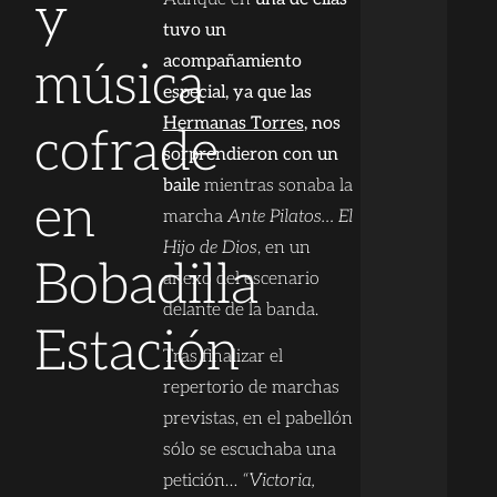
y
tuvo un
acompañamiento
música
especial, ya que las
Hermanas Torres
, nos
cofrade
sorprendieron con un
baile
mientras sonaba la
en
marcha
Ante Pilatos… El
Hijo de Dios
, en un
Bobadilla
anexo del escenario
delante de la banda.
Estación
Tras finalizar el
repertorio de marchas
previstas, en el pabellón
sólo se escuchaba una
petición…
“Victoria,