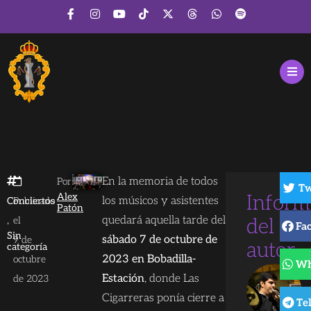
En la memoria de todos
Por
Tw
Alex
Inform
los músicos y asistentes
Conciertos
Publicado
Patón
,
quedará aquella tarde del
el
del
Fa
Sin
sábado 7 de octubre de
9 de
autor
categoría
2023 en Bobadilla-
octubre
Wh
Estación
, donde Las
de 2023
Cigarreras ponía cierre a
Te