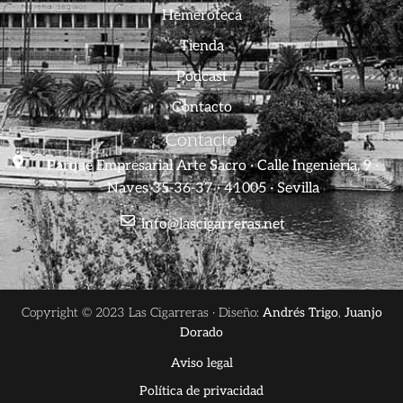
Hemeroteca
Tienda
Podcast
Contacto
Contacto
Parque Empresarial Arte Sacro · Calle Ingeniería, 9 ·
Naves 35-36-37 · 41005 · Sevilla
info@lascigarreras.net
Copyright © 2023 Las Cigarreras · Diseño:
Andrés Trigo
,
Juanjo
Dorado
Aviso legal
Política de privacidad