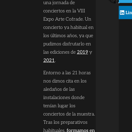
una jornada de
conciertos en la VIII
Li
Expo Arte Cofrade. Un
concierto ya habitual en
los últimos años, ya que
pudimos disfrutarlo en
las ediciones de
2019
y
2021
.
Entorno a las 21 horas
nos dimos cita en los
aledaños de las
instalaciones donde
tenían lugar los
conciertos de la muestra.
Tras los preparativos
habituales,
formamos en