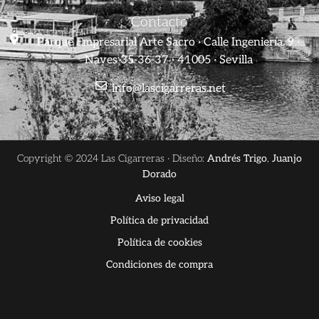
Contacto
Parque Empresarial Arte Sacro · Calle Ingeniería, 9 ·
Naves 35-36-37 · 41005 · Sevilla
info@lascigarreras.net
Copyright © 2024 Las Cigarreras · Diseño:
Andrés Trigo
,
Juanjo
Dorado
Aviso legal
Política de privacidad
Política de cookies
Condiciones de compra