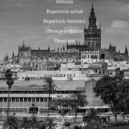
Historia
Repertorio actual
Repertorio histórico
Obras y ordinario
Dirección
Componentes
Concurso de Fotografía #SuenaCigarreras
Otras
Actuaciones
Actualidad
Hemeroteca
Tienda
Podcast
Contacto