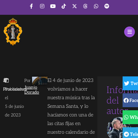
El 4 de junio de 2023
Por
Twi
Juanjo
Inform
volvíamos a hacer
Procesiones
Publicado
Dorado
nuestra música tras la
el
del
Fac
Semana Santa, y lo
5 de junio
autor
hacíamos con una de
de 2023
Wh
las citas fijas en
nuestro calendario de
Tel