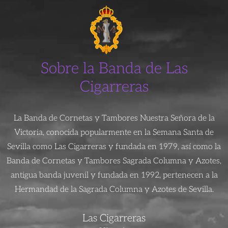
Sobre la Banda de Las
Cigarreras
La Banda de Cornetas y Tambores Nuestra Señora de la
Victoria, conocida popularmente en la Semana Santa de
Sevilla como Las Cigarreras y fundada en 1979, así como la
Banda de Cornetas y Tambores Sagrada Columna y Azotes,
antigua banda juvenil y fundada en 1992, pertenecen a la
Hermandad de la Sagrada Columna y Azotes de Sevilla.
Las Cigarreras