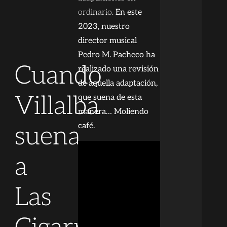
ordinario.
En este
2023, nuestro
director musical
Pedro M. Pacheco ha
Cuando
realizado una revisión
de aquella adaptación,
Villalba
que suena de esta
manera… Moliendo
café.
suena
a
Las