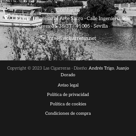
Contacto
Parque Empresarial Arte Sacro · Calle Ingeniería, 9 ·
Naves 35-36-37 · 41005 · Sevilla
info@lascigarreras.net
Copyright © 2023 Las Cigarreras · Diseño:
Andrés Trigo
,
Juanjo
Dorado
Aviso legal
Política de privacidad
Política de cookies
Condiciones de compra