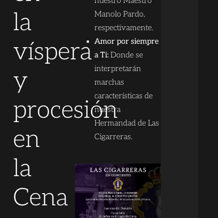
nuestro Maestro
la
Manolo Pardo,
respectivamente.
Amor por siempre
víspera
a Ti:
Donde se
interpretarán
y
marchas
características de
procesión
nuestra
Hermandad de Las
en
Cigarreras.
la
Cena