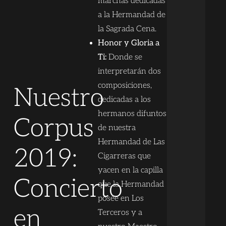
marchas dedicadas
a la Hermandad de
la Sagrada Cena.
Honor y Gloria a
Ti:
Donde se
interpretarán dos
composiciones,
Nuestro
dedicadas a los
hermanos difuntos
Corpus
de nuestra
Hermandad de Las
2019:
Cigarreras que
yacen en la capilla
Concierto
que la Hermandad
posee en Los
en
Terceros y a