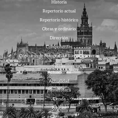
Historia
Repertorio actual
Repertorio histórico
Obras y ordinario
Dirección
Componentes
Concurso de Fotografía #SuenaCigarreras
Otras
Actuaciones
Actualidad
Hemeroteca
Tienda
Podcast
Contacto