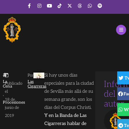
Si hay unos días
Por
T
La
Las
Infor
especiales para la ciudad
Publicado
Cena
Cigarreras
de Sevilla más allá de su
el
del
Fa
,
semana grande, son los
18 de
autor
Procesiones
días del Corpus Christi.
junio de
W
Y en la Banda de Las
2019
Cigarreras hablar de
Te