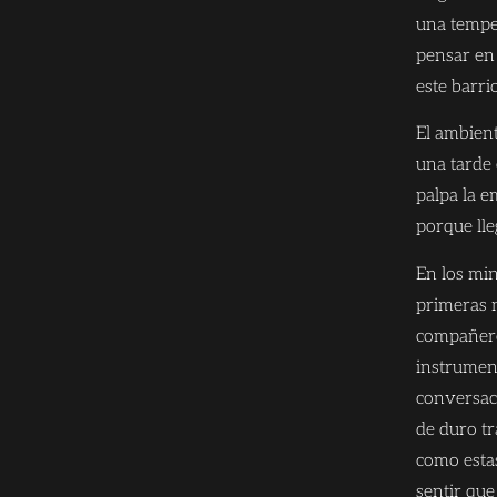
una tempe
pensar en
este barrio
El ambient
una tarde 
palpa la e
porque ll
En los min
primeras 
compañero
instrumen
conversac
de duro tr
como estas
sentir que