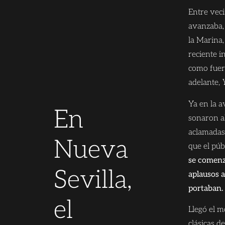
Entre veci
avanzaba, 
la Marina
reciente 
como fue
adelante,
Ya en la 
En
sonaron a
aclamadas
Nueva
que el púb
se comenz
Sevilla,
aplausos a
portaban.
el
Llegó el 
clásicas d