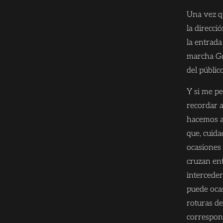
Una vez qu
la direcci
la entrada
marcha
G
del público
Y si me pe
recordar a
hacemos al
que, cuida
ocasiones
cruzan ent
interceder
puede oca
roturas de
correspon