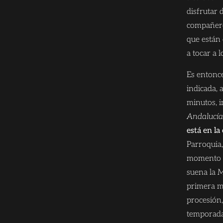
disfrutar 
compañero
que están 
a tocar a 
Es entonc
indicada, 
minutos, 
Andalucí
está en la 
Parroquia,
momento en
suena la
M
primera m
procesión,
temporad