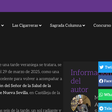
s
Las Cigarreras
Sagrada Columna
Concurso 
 una tarde veraniega se tratara, se
Twi
Información
el 29 de marzo de 2025, como una
xcelente para volver a acompañar a
del
Fac
n del Señor de la Salud de la
autor
de Nueva Sevilla
, en Castilleja de la
Wha
Marco
Antoni
Tel
as seis de la tarde, un sol radiante y
Sánche