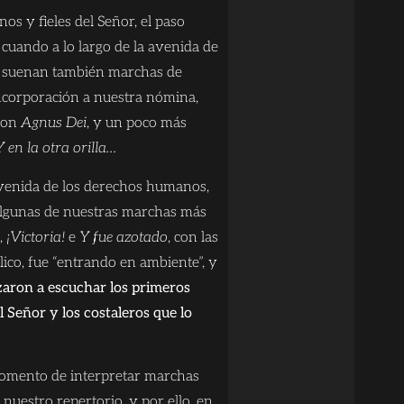
nos y fieles del Señor, el paso
cuando a lo largo de la avenida de
, suenan también marchas de
incorporación a nuestra nómina,
ron
Agnus Dei
, y un poco más
Y en la otra orilla…
avenida de los derechos humanos,
lgunas de nuestras marchas más
,
¡Victoria!
e
Y fue azotado
, con las
lico, fue “entrando en ambiente”, y
aron a escuchar los primeros
l Señor y los costaleros que lo
momento de interpretar marchas
e nuestro repertorio, y por ello, en