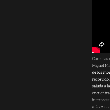
Con ellas 
Miguel Ma
de los mo
recorrido,
saluda a l
encuentra 
interpret
mis recue