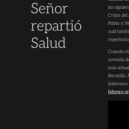
Señor
las siguie
Cristo del
repartió
Pablo
y
Nu
cuál tamb
Salud
repertorio
Cuando el
avenida d
más actua
Baratillo,
Soberano
febrero e