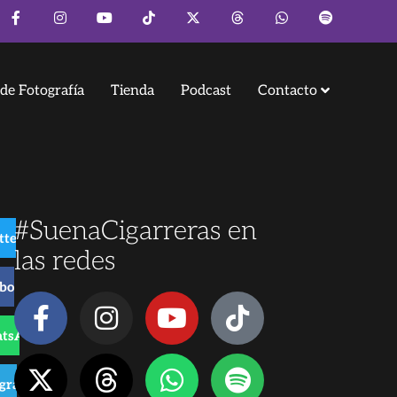
de Fotografía
Tienda
Podcast
Contacto
#SuenaCigarreras en
tter
las redes
ebook
tsApp
o
egram
z