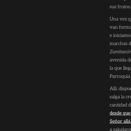
sus frutos
Una vez q
van forman
e iniciamo
marchas d
Zumbacón 
avenida d
la que lle
Parroquia 
Allí, disp
salga la c
cantidad d
desde qu
Señor all
a saludar