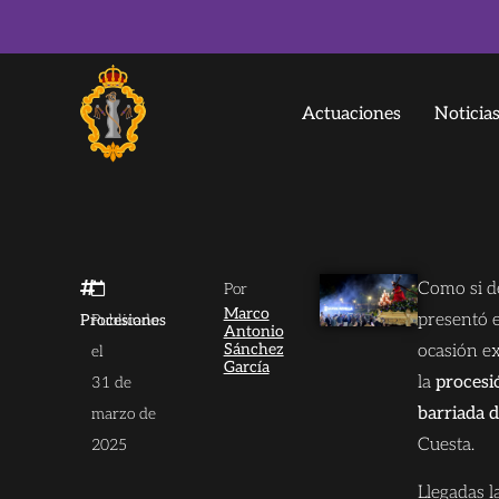
Actuaciones
Noticia
Como si de
Por
Marco
presentó 
Procesiones
Publicado
Antonio
Sánchez
ocasión e
el
García
la
procesió
31 de
barriada 
marzo de
Cuesta.
2025
Llegadas l