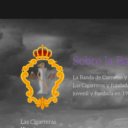
Sobre la B
La Banda de Cornetas y 
Las Cigarreras y funda
juvenil y fundada en 19
Las Cigarreras