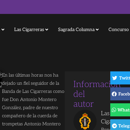
s
Las Cigarreras
Sagrada Columna
Concurso 
En las últimas horas nos ha
Twit
Información
dejado un fiel seguidor de la
Banda de Las Cigarreras como
del
Face
fue Don Antonio Montero
autor
González, padre de nuestro
What
Las
compañero de la cuerda de
Cigarreras
trompetas Antonio Montero
Tele
Banda de