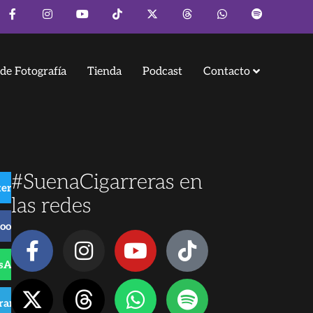
de Fotografía
Tienda
Podcast
Contacto
#SuenaCigarreras en
ter
las redes
book
sApp
gram