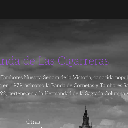
anda de Las Cigarreras
Tambores Nuestra Señora de la Victoria, conocida popu
da en 1979, así como la Banda de Cornetas y Tambores S
92, pertenecen a la Hermandad de la Sagrada Columna y
Otras