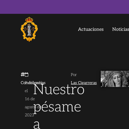
Actuaciones
Noticia
Por
Condolencias
Publicado
Las Cigarreras
Nuestro
el
16 de
pésame
agosto de
2023
a