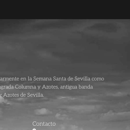
larmente en la Semana Santa de Sevilla como
agrada Columna y Azotes, antigua banda
 Azotes de Sevilla.
Contacto