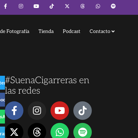
de Fotografía
Tienda
Podcast
Contacto
#SuenaCigarreras en
ter
las redes
book
sApp
gram