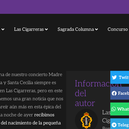
s
Las Cigarreras
Sagrada Columna
Concurso 
na de nuestro concierto Madre
Twit
Información
a y Santa Cecilia siempre es
 en Las Cigarreras, pero en este
del
Face
nemos una gran noticia que nos
autor
reír aún más en esta épica del
What
Las
la noche de ayer
recibimos
Cigarreras
 del nacimiento de la pequeña
Tele
Banda de