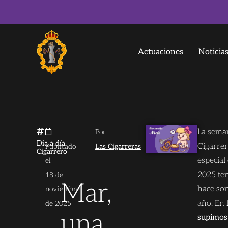
Actuaciones
Noticia
La sema
Por
Día a día
Cigarrer
Publicado
Las Cigarreras
Cigarrero
especial
el
2025 te
18 de
Mar,
hace son
noviembre
año. En 
de 2025
una
supimos