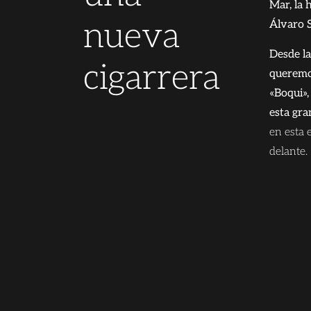
Mar, la 
nueva
Álvaro S
Desde la
cigarrera
queremos
«Boqui»,
esta gra
en esta 
delante. 