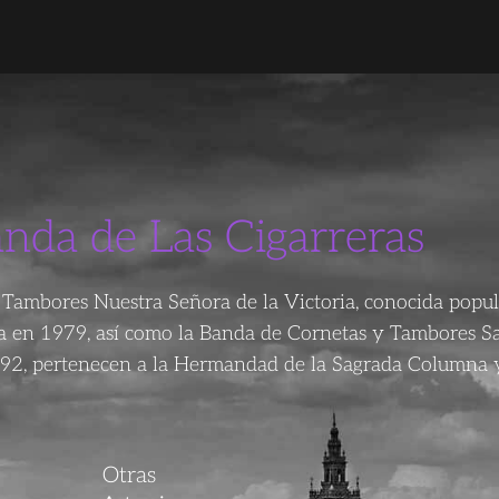
anda de Las Cigarreras
Tambores Nuestra Señora de la Victoria, conocida popu
da en 1979, así como la Banda de Cornetas y Tambores S
92, pertenecen a la Hermandad de la Sagrada Columna y
Otras