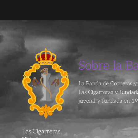
Sobre la B
La Banda de Cornetas y 
Las Cigarreras y funda
juvenil y fundada en 19
Las Cigarreras