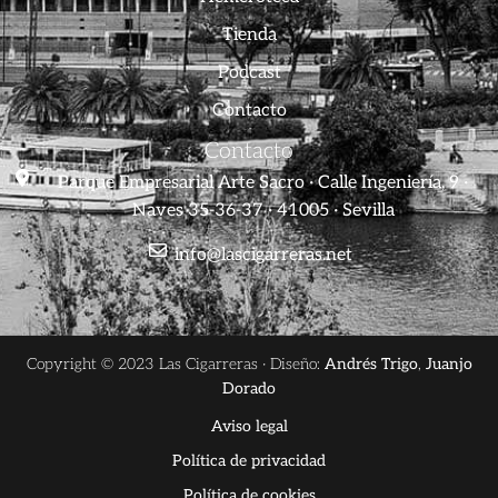
Tienda
Podcast
Contacto
Contacto
Parque Empresarial Arte Sacro · Calle Ingeniería, 9 ·
Naves 35-36-37 · 41005 · Sevilla
info@lascigarreras.net
Copyright © 2023 Las Cigarreras · Diseño:
Andrés Trigo
,
Juanjo
Dorado
Aviso legal
Política de privacidad
Política de cookies