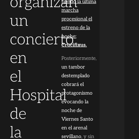
organizan
siendo la última
marcha
un
procesional el
estreno de la
concierto
noche:
Crucifixus.
en
Posteriormente,
un tambor
el
destemplado
cobrará el
Hospital
protagonismo
evocando la
de
noche de
Viernes Santo
la
en el arenal
sevillano
, y sin