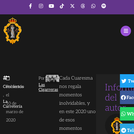
Cada Cuaresma
Por
Tw
Las
Inform
nos regala
Conciertos
Publicado
Cigarreras
,
momentos
el
del
Fac
La
inolvidables, y
10 de
autor
Carretería
en este 2020 uno
marzo de
Wh
de esos
2020
momentos
Te