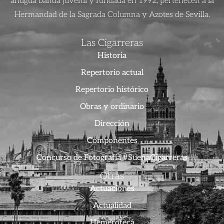
antigua banda juvenil y fundada en 1992, pertenecen a la
Hermandad de la Sagrada Columna y Azotes de Sevilla.
Las Cigarreras
Historia
Repertorio actual
Repertorio histórico
Obras y ordinario
Dirección
Componentes
Concurso de Fotografía #SuenaCigarreras
Otras
Actuaciones
Actualidad
Hemeroteca