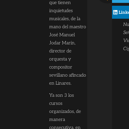
Ba
que tienen
co
inquietudes
Link
ta
musicales, de la
Nu
mano del maestro
Se
José Manuel
Vi
Jodar Marín,
Ci
director de
orquesta y
compositor
sevillano afincado
en Linares.
Ya son 3 los
cursos
organizados, de
manera
consecutiva, en