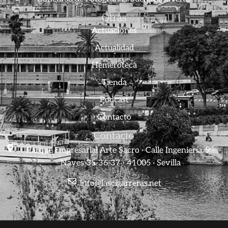
Otras
Actuaciones
Actualidad
Hemeroteca
Tienda
Podcast
Contacto
Contacto
Parque Empresarial Arte Sacro · Calle Ingeniería, 9 ·
Naves 35-36-37 · 41005 · Sevilla
info@lascigarreras.net