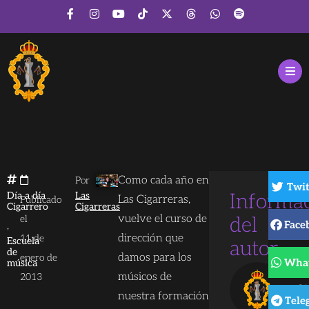
Como cada año en
Por
Twit
Día a día
Las
Informa
Las Cigarreras,
Publicado
Cigarrero
Cigarreras
vuelve el curso de
el
del
Face
,
dirección que
11 de
Escuela
autor
de
damos para los
enero de
Wha
música
La
músicos de
2013
Ci
nuestra formación
Tele