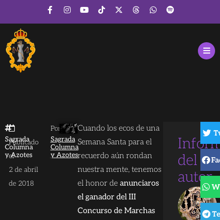
Cuando los ecos de una
Por
T
Sagrada
Sagrada
Infor
Semana Santa para el
Publicado
Columna
Columna
y Azotes
y Azotes
recuerdo aún rondan
el
del
Fa
nuestra mente, tenemos
2 de abril
autor
el honor de
anunciaros
de 2018
W
el ganador del III
Concurso de Marchas
T