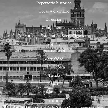
Repertorio histórico
Obras y ordinario
Dirección
Componentes
Concurso de Fotografía #SuenaCigarreras
Otras
Actuaciones
Actualidad
Hemeroteca
Tienda
Podcast
Contacto
Contacto
Parque Empresarial Arte Sacro · Calle Ingeniería, 9 ·