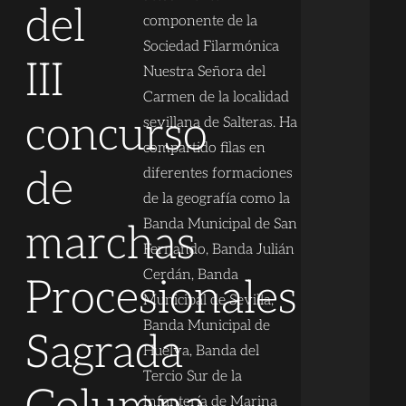
del
componente de la
Sociedad Filarmónica
III
Nuestra Señora del
Carmen de la localidad
concurso
sevillana de Salteras. Ha
compartido filas en
de
diferentes formaciones
de la geografía como la
Banda Municipal de San
marchas
Fernando, Banda Julián
Cerdán, Banda
Procesionales
Municipal de Sevilla,
Banda Municipal de
Sagrada
Huelva, Banda del
Tercio Sur de la
Infantería de Marina