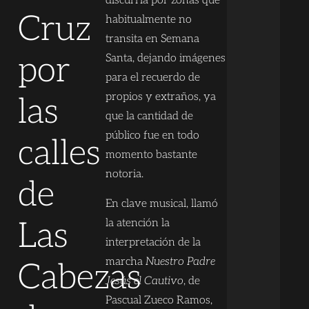
discurría por zonas que
Cruz
habitualmente no
transita en Semana
por
Santa, dejando imágenes
para el recuerdo de
propios y extraños, ya
las
que la cantidad de
público fue en todo
calles
momento bastante
notoria.
de
En clave musical, llamó
Las
la atención la
interpretación de la
marcha
Nuestro Padre
Cabezas
Jesús el Cautivo
, de
Pascual Zueco Ramos,