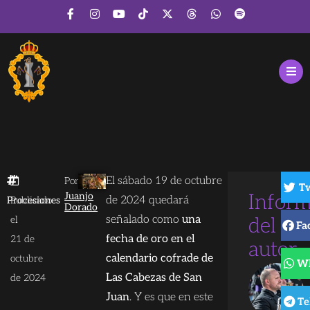
El sábado 19 de octubre
Por
Tw
Juanjo
Inform
de 2024 quedará
Procesiones
Publicado
Dorado
señalado como
una
el
del
Fa
fecha de oro en el
21 de
autor
calendario cofrade de
octubre
Wh
Las Cabezas de San
de 2024
Juan
. Y es que en este
Te