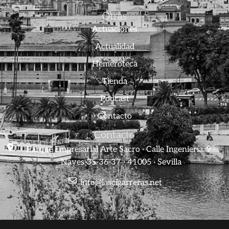
Otras
Actuaciones
Actualidad
Hemeroteca
Tienda
Podcast
Contacto
Contacto
Parque Empresarial Arte Sacro · Calle Ingeniería, 9 ·
Naves 35-36-37 · 41005 · Sevilla
info@lascigarreras.net