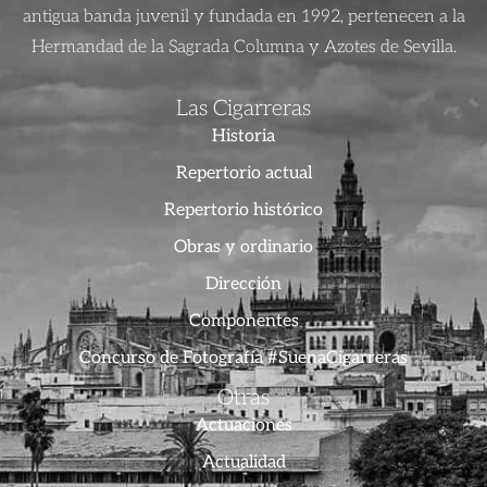
antigua banda juvenil y fundada en 1992, pertenecen a la
Hermandad de la Sagrada Columna y Azotes de Sevilla.
Las Cigarreras
Historia
Repertorio actual
Repertorio histórico
Obras y ordinario
Dirección
Componentes
Concurso de Fotografía #SuenaCigarreras
Otras
Actuaciones
Actualidad