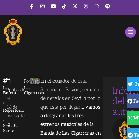
En el ecuador de esta
Por
T
La
Las
Infor
Semana de Pasión, semana
Publicado
Bofetá
Cigarreras
de nervios en Sevilla por lo
el
del
Fa
,
que está por llegar…
vamos
16 de
autor
Repertorio
a desgranar los tres
marzo de
W
,
estrenos musicales de la
2016
Semana
Santa
Banda de Las Cigarreras en
T