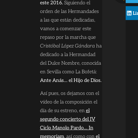
este 2016.
Siguiendo el
orden de las Hermandades
Li
a las que están dedicadas,
vamos a comenzar este
repaso por la marcha que
Cristóbal López Gándara
ha
dedicado a la Hermandad
del Dulce Nombre, conocida
en Sevilla como La Bofetá:
Ante Anás… el Hijo de Dios.
Así pues, os dejamos con el
vídeo de la composición el
día de su estreno, en
el
segundo concierto del IV
Ciclo Manolo Pardo… In
memoriam
, así como con
el