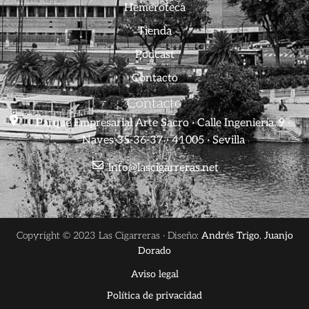
Hemeroteca
Tienda
Podcast
Contacto
Contacto
Parque Empresarial Arte Sacro · Calle Ingeniería, 9 ·
Naves 35-36-37 · 41005 · Sevilla
info@lascigarreras.net
Copyright © 2023 Las Cigarreras · Diseño:
Andrés Trigo
,
Juanjo
Dorado
Aviso legal
Política de privacidad