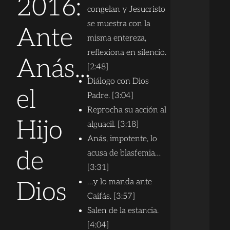
2016:
congelan y Jesucristo
se muestra con la
Ante
misma entereza,
reflexiona en silencio.
Anás...
[2:48]
Diálogo con Dios
el
Padre. [3:04]
Reprocha su acción al
Hijo
alguacil. [3:18]
Anás, impotente, lo
de
acusa de blasfemia…
[3:31]
…y lo manda ante
Dios
Caifás. [3:57]
Salen de la estancia.
[4:04]