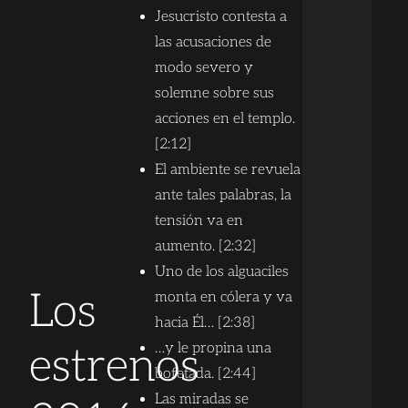
Jesucristo contesta a
las acusaciones de
modo severo y
solemne sobre sus
acciones en el templo.
[2:12]
El ambiente se revuela
ante tales palabras, la
tensión va en
aumento. [2:32]
Uno de los alguaciles
Los
monta en cólera y va
hacia Él… [2:38]
…y le propina una
estrenos
bofetada. [2:44]
Las miradas se