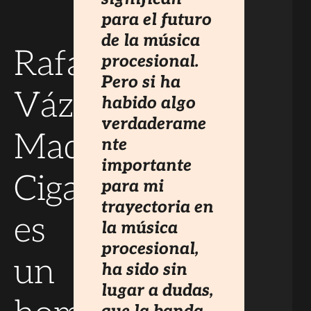
para el futuro
de la música
Rafael
procesional.
Pero si ha
Vázquez:
habido algo
verdaderame
Madre
nte
importante
Cigarrera
para mi
trayectoria en
es
la música
procesional,
un
ha sido sin
lugar a dudas,