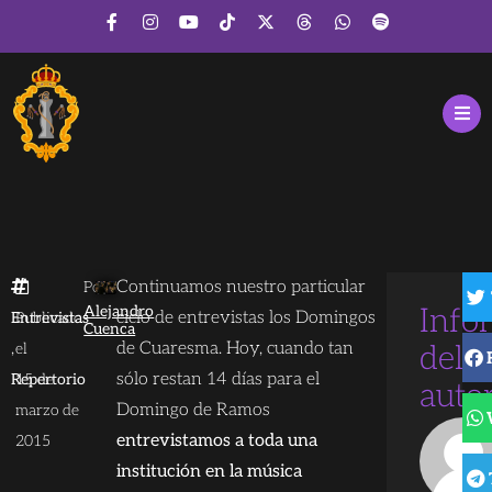
Continuamos nuestro particular
Por
Alejandro
Info
ciclo de entrevistas los Domingos
Entrevistas
Publicado
Cuenca
,
de Cuaresma. Hoy, cuando tan
el
del
sólo restan 14 días para el
Repertorio
15 de
auto
Domingo de Ramos
marzo de
entrevistamos a toda una
2015
institución en la música