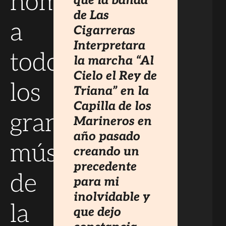
homenaje
que la banda
de Las
a
Cigarreras
Interpretara
todos
la marcha “Al
Cielo el Rey de
los
Triana” en la
Capilla de los
grandes
Marineros en
año pasado
músicos
creando un
precedente
de
para mi
inolvidable y
la
que dejo