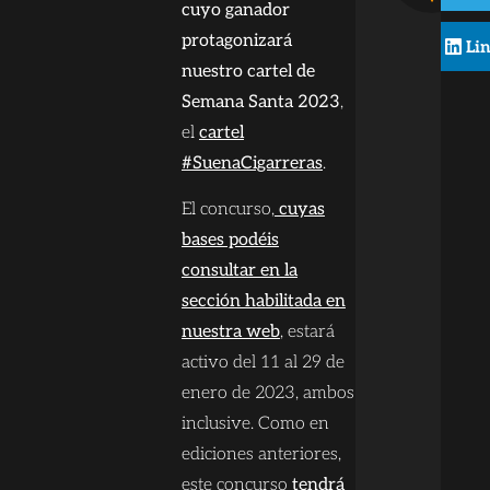
cuyo ganador
protagonizará
Li
nuestro cartel de
Semana Santa 2023
,
el
cartel
#SuenaCigarreras
.
El concurso,
cuyas
bases podéis
consultar en la
sección habilitada en
nuestra web
, estará
activo del 11 al 29 de
enero de 2023, ambos
inclusive. Como en
ediciones anteriores,
este concurso
tendrá