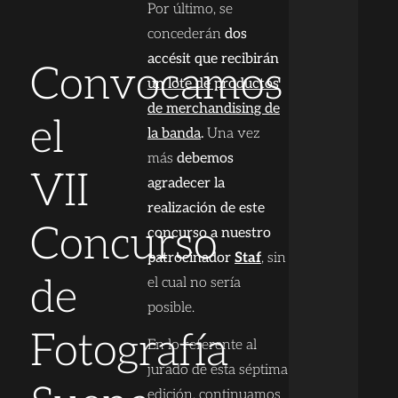
Por último, se
concederán
dos
accésit que recibirán
Convocamos
un lote de productos
de merchandising de
el
la banda
.
Una vez
más
debemos
VII
agradecer la
realización de este
Concurso
concurso a nuestro
patrocinador
Staf
, sin
de
el cual no sería
posible.
Fotografía
En lo referente al
jurado de esta séptima
edición, continuamos