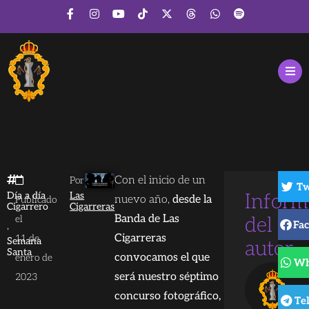
Con el inicio de un
Por
Tw
Día a día
Las
Inform
nuevo año,
desde la
Publicado
Cigarrero
Cigarreras
Banda de Las
el
del
Fa
,
Cigarreras
11 de
Semana
autor
Santa
convocamos el que
enero de
Wh
será nuestro séptimo
2023
concurso fotográfico,
Te