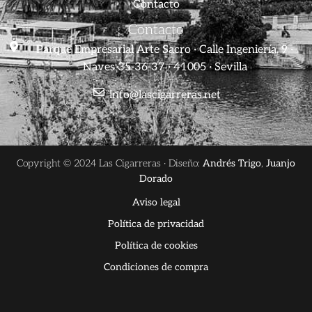
Contacto
Contacto
Parque Empresarial Arte Sacro · Calle Ingeniería, 9 ·
Naves 35-36-37 · 41005 · Sevilla
info@lascigarreras.net
Copyright © 2024 Las Cigarreras · Diseño:
Andrés Trigo
,
Juanjo
Dorado
Aviso legal
Política de privacidad
Política de cookies
Condiciones de compra