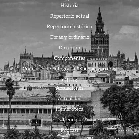
Historia
Repertorio actual
Repertorio histórico
Obras y ordinario
Dirección
Componentes
Concurso de Fotografía #SuenaCigarreras
Otras
Actuaciones
Actualidad
Hemeroteca
Tienda
Podcast