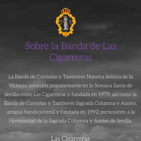
Sobre la Banda de Las
Cigarreras
La Banda de Cornetas y Tambores Nuestra Señora de la
Victoria, conocida popularmente en la Semana Santa de
Sevilla como Las Cigarreras y fundada en 1979, así como la
Banda de Cornetas y Tambores Sagrada Columna y Azotes,
antigua banda juvenil y fundada en 1992, pertenecen a la
Hermandad de la Sagrada Columna y Azotes de Sevilla.
Las Cigarreras