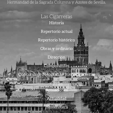
Hermandad de la Sagrada Columna y Azotes de Sevilla.
Las Cigarreras
Historia
Repertorio actual
Repertorio histórico
Obras y ordinario
Dirección
Componentes
Concurso de Fotografía #SuenaCigarreras
Otras
Actuaciones
Actualidad
Hemeroteca