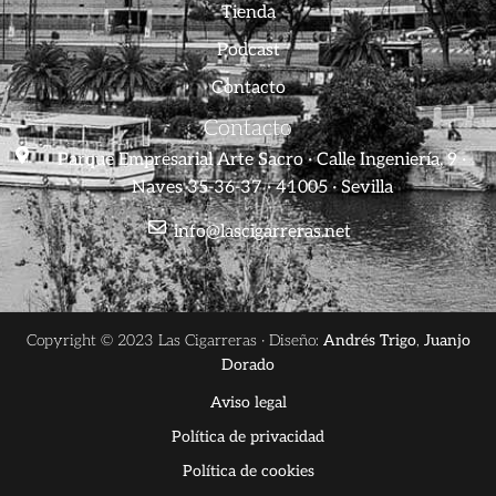
Tienda
Podcast
Contacto
Contacto
Parque Empresarial Arte Sacro · Calle Ingeniería, 9 ·
Naves 35-36-37 · 41005 · Sevilla
info@lascigarreras.net
Copyright © 2023 Las Cigarreras · Diseño:
Andrés Trigo
,
Juanjo
Dorado
Aviso legal
Política de privacidad
Política de cookies